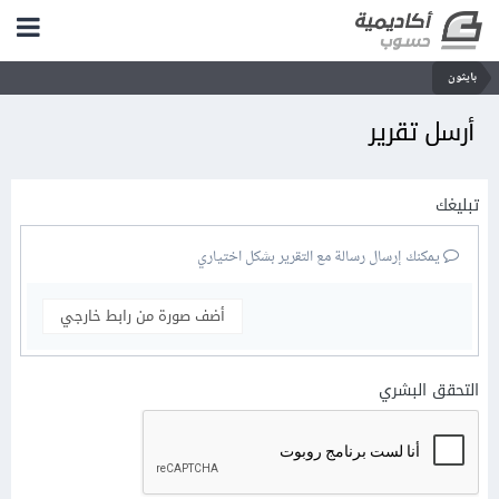
بايثون
أرسل تقرير
تبليغك
يمكنك إرسال رسالة مع التقرير بشكل اختياري
أضف صورة من رابط خارجي
التحقق البشري