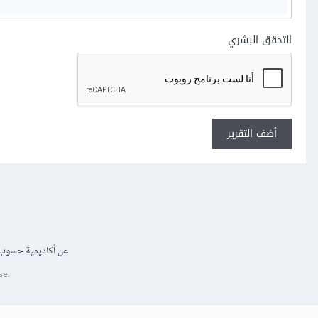
التحقق البشري
أضف التقرير
عن أكاديمية حسوب
se.