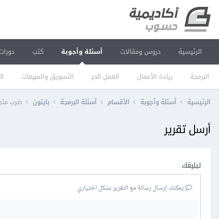
الرئيسية
دروس ومقالات
أسئلة وأجوبة
كتب
دورات
البرمجة
ريادة الأعمال
العمل الحر
التسويق والمبيعات
ال
الرئيسية
أسئلة وأجوبة
الأقسام
أسئلة البرمجة
بايثون
ضرب متجهات sian product
أرسل تقرير
تبليغك
يمكنك إرسال رسالة مع التقرير بشكل اختياري