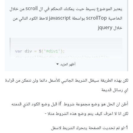
يعتبر الموضوع بسيط حيث يمكنك التحكم في ال scroll من خلال
الخاصية scrollTop بواسطة javascript لاحظ الكود التالي من
خلال jquery
var
 div 
=
 $
(
'#div1'
);
div
.
scrollTop
(
div
.
prop
(
"scrollHeight"
));
أظهر المزيد
و إذا كنت تريد التحرك ب animation يمكنك استخدام الكود
التالي
لكن بهذه الطريقة سيظل الشريط الجانبي للأسفل دائما ولن نتمكن من قراءة
اي رسائل قديمة
أظن ان الحل هو وضع مجموعة شروط if قبل وضع الكود الذي قدمته
$
(
"#div1"
).
animate
({
 scrollTop
:
$
(
'#div1'
).
prop
(
"scrollHeight"
)},
1000
);
لكن انا لا اعرف كيف يتم وضع هذه الشروط مثلا -
الكود السابق يقوم بتحريك الصفحة لأسفل ال div المحدد يمكنك
1-لو تم تحديث الصفحة يتحرك الشريط لاسفل
استخدام هذا الكود ضمن موقعك كما تريد