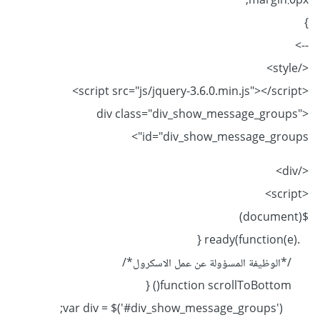
margin:0px;
}
-->
</style>
<script src="js/jquery-3.6.0.min.js"></script>
<div class="div_show_message_groups"
id="div_show_message_groups">
</div>
<script>
$(document)
.ready(function(e) {
/*الوظيفة المسؤولة عن عمل الاسكرول*/
function scrollToBottom() {
var div = $('#div_show_message_groups');