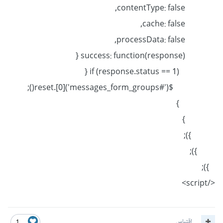
contentType: false,
cache: false,
processData: false,
success: function(response) {
if (response.status == 1) {
$('#messages_form_groups')[0].reset();
}
}
});
});
});
</script>
اقتباس
1