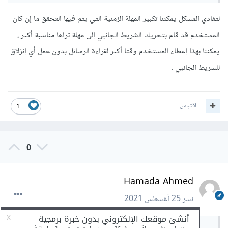
<style type="text/css">
لتفادي المشكل يمكننا تكبير المهلة الزمنية التي يتم فيها التحقق ما إن كان
<!--
المستخدم قد قام بتحريك الشريط الجانبي إلى مهلة تراها مناسبة أكثر ،
.div_show_message_groups{
يمكننا بهذا إعطاء المستخدم وقتا أكثر لقراءة الرسائل بدون عمل أي إنزلاق
overflow-y:auto;
للشريط الجانبي .
height:350px;
width:485px;
اقتباس
1
margin:0px;
}
0
-->
</style>
Hamada Ahmed
<script src="js/jquery-3.6.0.min.js"></script>
<div class="div_show_message_groups"
نشر
25 أغسطس 2021
id="div_show_message_groups">