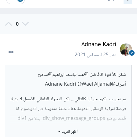
0
Adnane Kadri
نشر
25 أغسطس 2021
شكرا للأخوة الأفاضل
@عبدالباسط ابراهيم
@سامح
أشرف
@Adnane Kadri
@Wael Aljamal
تم تجريب الكود حرفيا كالتالي ... لكن التحرك التلقائي للأسفل لا يترك
فرصة لقراءة الرسائل القديمة هناك حلقة مفقودة في الموضوع انا
قمت بوضع div_show_message_groups بدلا من div1
أظهر المزيد
الكود كما جربت