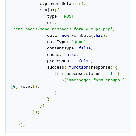
            e
.
preventDefault
();
            $
.
ajax
({
               type
:
'POST'
,
               url
:
'send_pages/send_messages_form_groups.php'
,
               data
:
new
FormData
(
this
),
               dataType
:
'json'
,
               contentType
:
false
,
               cache
:
false
,
               processData
:
false
,
               success
:
function
(
response
)
{
if
(
response
.
status 
==
1
)
{
                     $
(
'#messages_form_groups'
)
[
0
].
reset
();
}
}
});
});
});