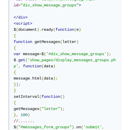
id
=
"div_show_message_groups"
>
</div>
<script>
$
(
document
).
ready
(
function
(
e
)
{
function
 getMessages
(
letter
)
{
var
 message
=
$
(
'#div_show_message_groups'
);
$
.
get
(
'show_pages/display_messages_groups.ph
p'
,
function
(
data
)
{
message
.
html
(
data
);
});
}
setInterval
(
function
()
{
getMessages
(
"letter"
);
},
100
)
//.......
$
(
"#messages_form_groups"
).
on
(
'submit'
,