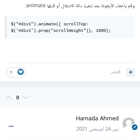
وقم بإخفاء الأيقونة بعد تنفيذ دالة الانتقال أو قبلها animate:
$("#div1").animate({ scrollTop: 
$('#div1').prop("scrollHeight")}, 1000);
اقتباس
1
0
Hamada Ahmed
نشر
24 أغسطس 2021