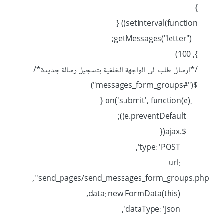
}
setInterval(function() {
getMessages("letter");
}, 100)
/*إرسال طلب إلى الواجهة الخلفية بتسجيل رسالة جديدة*/
$("#messages_form_groups")
.on('submit', function(e) {
e.preventDefault();
$.ajax({
type: 'POST',
url:
'send_pages/send_messages_form_groups.php',
data: new FormData(this),
dataType: 'json',