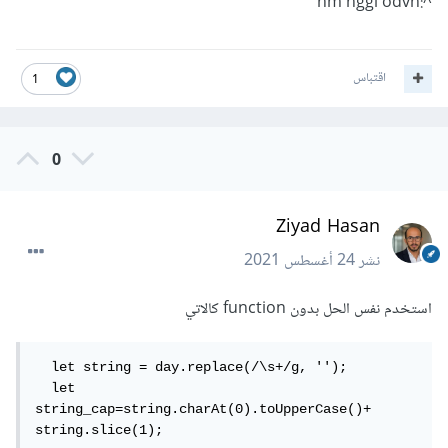
^:hm hggi odvh
منفصل فسوف يكون الناتج الحرف الأول من المتغير day وهو
مسافة
اقتباس
1
" "
0
لذلك يجب تنفيذ الدالتين بالتتابع في نفس السطر , أرو يمكنك حفظ
نتيجة تنفيذ الدالة trim في متغير آخر مثلا ليكون اسمه day1 , ثم
Ziyad Hasan
يمكنك تنفيذ الدالة charAt مع toUpperCase عليه كالتالي
نشر
24 أغسطس 2021
استخدم نفس الحل بدون function كالاتي
day1
=
day
.
trim
()
=>
//"friday"
day1
.
charAt
(
0
).
toUpperCase
()
=>
//"F"
  let string = day.replace(/\s+/g, '');

  let 
string_cap=string.charAt(0).toUpperCase()+ 
string.slice(1);