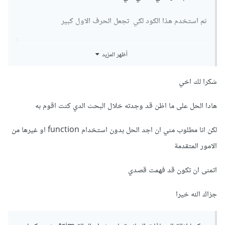
ثم استخدم هذا الكود لكي تجعل الحرف الاول كبير
أظهر المزيد
function capitalizeFirstLetter(str) {

  return str.charAt(0).toUpperCase() + 
شكرا لك اخي
str.slice(1);

}

هادا الحل على ما اظن قد وجدته خلال البحث الدي كنت اقوم به
capitalizeFirstLetter(string)
لكن انا مطلوب مني ان اجد الحل بدون استخدام function او غيرها من
الامور المتقدمة
اتمنى ان تكون قد فهمت قصدي
جزاك الله خيرا