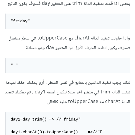
بمعنى اذا قمت بتنفيذ الدالة trim على المتغير day فسوف يكون الناتج
"friday"
واذا حاولت تنفيذ الدالة charAt مع toUpperCase في سطر منفصل
فسوف يكون الناتج الحرف الأول من المتغير day وهو مسافة
" "
لذلك يجب تنفيذ الدالتين بالتتابع في نفس السطر , أرو يمكنك حفظ نتيجة
تنفيذ الدالة trim في متغير آخر مثلا ليكون اسمه day1 , ثم يمكنك تنفيذ
الدالة charAt مع toUpperCase عليه كالتالي
day1=day.trim()	=> //"friday"

day1.charAt(0).toUpperCase()	=>//"F"