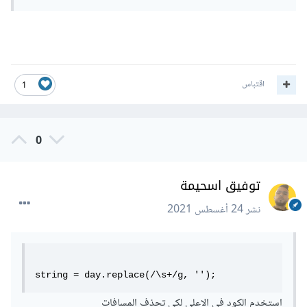
اقتباس
1
0
توفيق اسحيمة
نشر
24 أغسطس 2021
string = day.replace(/\s+/g, '');
استخدم الكود في الاعلي لكي تحذف المسافات