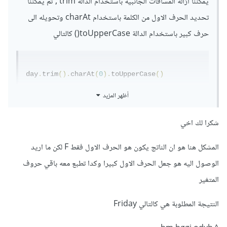
يمكننا ازالة المسافات الجانبية باستخدام الدالة trim , ثم يمكننا
تحديد الحرف الاول من الكلمة باستخدام charAt وتحويله الى
حرف كبير باستخدام الدالة toUpperCase() كالتالي
day
.
trim
().
charAt
(
0
).
toUpperCase
()
سوف يكون الناتج حرف F , لا يمكنك اجراء الدالتين في سطرين
أظهر المزيد
منفصلين, ويجب اجراءهما معا بالتتابع في نفس السطر لأنك اذا
شكرا لك اخي
حاولت تنفيذ كل دالة في سطر منفصل سوف يتم التعامل مع المتغير
day بصورته الأصلية , بمعنى اذا قمت بتنفيذ الدالة trim على
المشكل هنا هو ان الناتج يكون هو الحرف الاول فقط F لكن ما اريد
المتغير day فسوف يكون الناتج
الوصول اليه هو جعل الحرف الاول كبيرا وكدا تطبع معه باقي حروف
المتغير
"friday"
النتيجة المطلوبة هي كالتالي Friday
واذا حاولت تنفيذ الدالة charAt مع toUpperCase في سطر