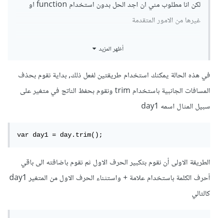
لكن انا مطلوب مني ان اجد الحل بدون استخدام function او
غيرها من الامور المتقدمة
اتمنى ان تكون قد فهمت قصدي
أظهر المزيد
جزاك الله خيرا
في هذه الحالة يمكنك استخدام طريقتين لفعل ذلك, بداية نقوم بحذف
شكرا لك اخي
المسافات الجانبية باستخدام trim ونقوم بحفظ الناتج في متغير على
سبيل المثال اسمه day1
المشكل هنا هو ان الناتج يكون هو الحرف الاول فقط F لكن ما اريد
الوصول اليه هو جعل الحرف الاول كبيرا وكدا تطبع معه باقي
var day1 = day.trim();
حروف المتغير
الطريقة الاولى أن نقوم بتكبير الحرف الاول ثم نقوم باضافته الى باقي
النتيجة المطلوبة هي كالتالي Friday
أحرف الكلمة باستخدام علامة + واستثناء الحرف الاول من المتغير day1
^:hm hggi odvh
كالتالي