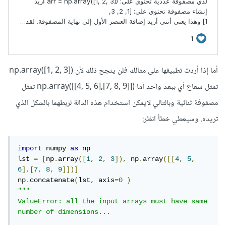
أما إذا أردت تطبيقها على مثالك فلن ينجح ذلك لأن np.array([1, 2, 3])
تمثل شعاع أي ببعد واحد أما np.array([[4, 5, 6],[7, 8, 9]]) تمثل
مصفوفة ثنائية وبالتالي لايمكن استخدام هذه الدالة لربطهما بالشكل الذي
تريده. وسيعطي خطأ انظر:
import
 numpy 
as
 np

lst 
=
[
np
.
array
([
1
,
2
,
3
]),
 np
.
array
([[
4
,
5
,
6
],[
7
,
8
,
9
]])]
np
.
concatenate
(
lst
,
 axis
=
0
)
"""

ValueError: all the input arrays must have same 
number of dimensions...