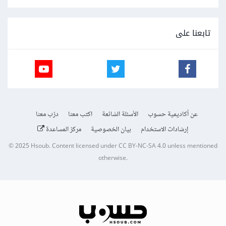
تابعنا على
عن أكاديمية حسوب
الأسئلة الشائعة
اكتب معنا
درّب معنا
إرشادات الاستخدام
بيان الخصوصية
مركز المساعدة
© 2025
Hsoub
.
Content licensed under
CC BY-NC-SA 4.0
unless mentioned
otherwise.