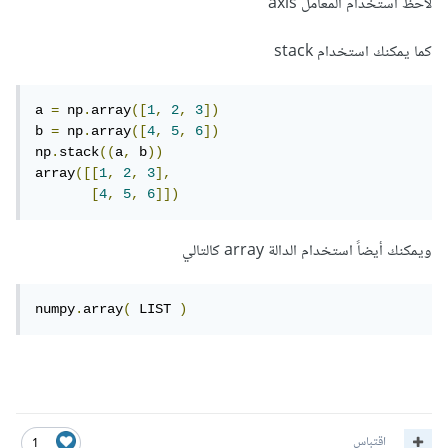
لاحظ استخدام المعامل axis
كما يمكنك استخدام stack
a 
=
 np
.
array
([
1
,
2
,
3
])
b 
=
 np
.
array
([
4
,
5
,
6
])
np
.
stack
((
a
,
 b
))
array
([[
1
,
2
,
3
],
[
4
,
5
,
6
]])
ويمكنك أيضاً استخدام الدالة array كالتالي
numpy
.
array
(
 LIST 
)
اقتباس
1