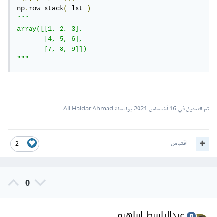
np
.
row_stack
(
 lst 
)
"""

array([[1, 2, 3],

       [4, 5, 6],

       [7, 8, 9]])

"""
تم التعديل في
16 أغسطس 2021
بواسطة Ali Haidar Ahmad
اقتباس
2
0
عبدالباسط ابراهيم