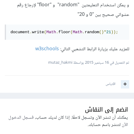
و يمكن استخدام التعليمتين "random" و "floor" لإرجاع رقم
عشوائي صحيح بين "0 و 20"
document
.
write
(
Math
.
floor
(
Math
.
random
()*
21
));
للمزيد عليك بزيارة الرابط التشعبي التالي:
w3schools
تم التعديل في
16 سبتمبر 2015
بواسطة mutaz_hakmi
اقتباس
انضم إلى النقاش
يمكنك أن تنشر الآن وتسجل لاحقًا. إذا كان لديك حساب،
فسجل الدخول
الآن
لتنشر باسم حسابك.