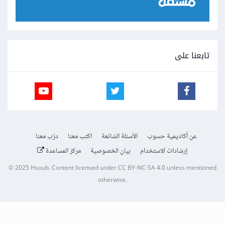
تابعنا على
عن أكاديمية حسوب
الأسئلة الشائعة
اكتب معنا
درّب معنا
إرشادات الاستخدام
بيان الخصوصية
مركز المساعدة
© 2025
Hsoub
.
Content licensed under
CC BY-NC-SA 4.0
unless mentioned
otherwise.