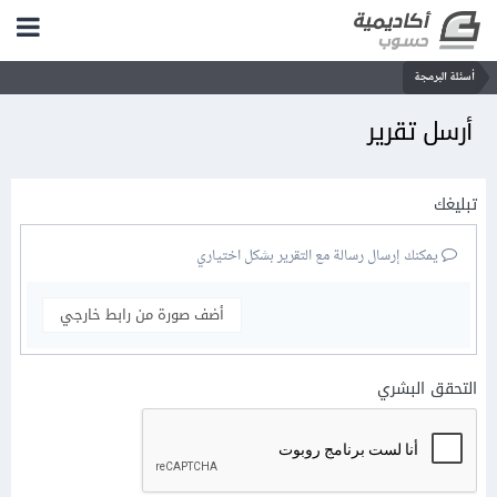
أسئلة البرمجة
أرسل تقرير
تبليغك
يمكنك إرسال رسالة مع التقرير بشكل اختياري
أضف صورة من رابط خارجي
التحقق البشري