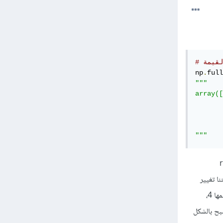
لقيمة
np
.
full
"""

array([
       
       
       
"""
 الدالة repeat
نا تغيير
أبعاد المصفوفة الناتجة حسبما نريد باستخدام التابع reshape، فمثلاً نريد إنشاء مصفوفة بأبعاد 5*5 وكل قيمها 4،
ن للأبعاد أي تصبح بالشكل