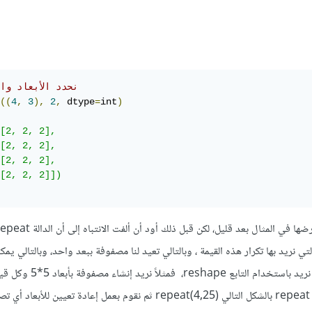
# نحدد الأبعاد وا
((
4
,
3
),
2
,
 dtype
=
int
)
[2, 2, 2],

[2, 2, 2],

[2, 2, 2],

[2, 2, 2]])

وهناك طرق عديدة أخرى سأعرضها في المثال بعد قليل، لكن قبل ذلك أود أن ألفت الانتباه إلى أن
لتي نريد بها تكرار هذه القيمة ، وبالتالي تعيد لنا مصفوفة ببعد واحد، وبالتالي يمكن
وبالتالي نقوم باستتدعاء الدالة repeat بالشكل التالي repeat(4,25) ثم نقوم بعمل إعادة تعيي