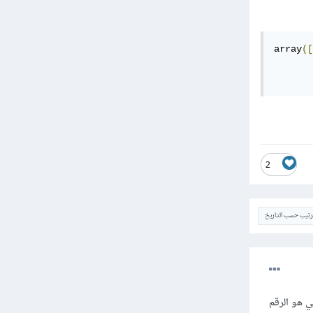
array
([
2
ترتيب حسب التاريخ
لثاني هو الرقم