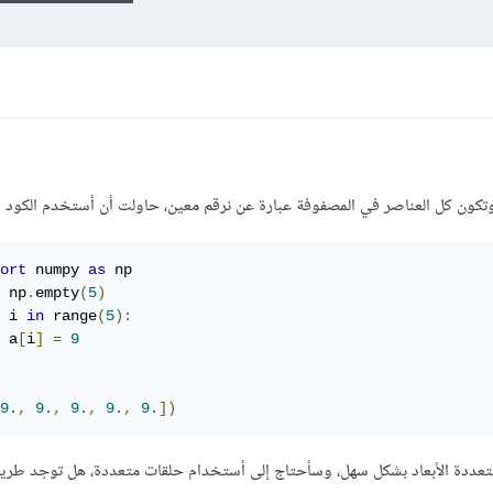
وتكون كل العناصر في المصفوفة عبارة عن نرقم معين، حاولت أن أستخدم الكود ال
ort
 numpy 
as
 np
.
empty
(
5
)
 i 
in
 range
(
5
):
 a
[
i
]
=
9
9.
,
9.
,
9.
,
9.
,
9.
])
متعددة الأبعاد بشكل سهل، وسأحتاج إلى أستخدام حلقات متعددة، هل توجد طري