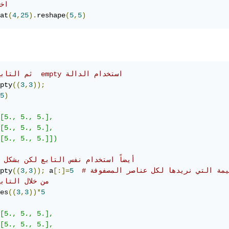
# ا
at
(
4
,
25
).
reshape
(
5
,
5
)
#fill ثم التابع  empty استخدام الدالة 
pty
((
3
,
3
));
5
)
[5., 5., 5.],

[5., 5., 5.],

[5., 5., 5.]])

# أيضاً استخدام نفس التابع لكن بشكل مختلف 
قيمة التي نريدها لكل عناصر المصفوفة
5
[:]=
 a
));
3
,
3
((
pty
#ones من خلال التابع 
es
((
3
,
3
))*
5
[5., 5., 5.],

[5., 5., 5.],
