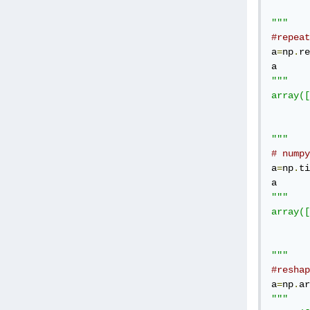
       
"""
a
=
np
.
re
"""

array([
       
       
"""
# numpy
a
=
np
.
ti
"""

array([
       
       
"""
a
=
np
.
ar
"""
