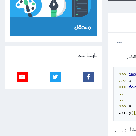
تابعنا على
تالي:
>>>
imp
>>>
 a 
=
>>>
for
...
    
...
>>>
 a

array
([
قة أسهل في