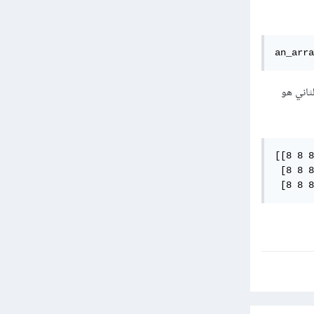
an_arra
 اعمدة , أما المعامل الثاني هو
[[8 8 8
 [8 8 8
 [8 8 8