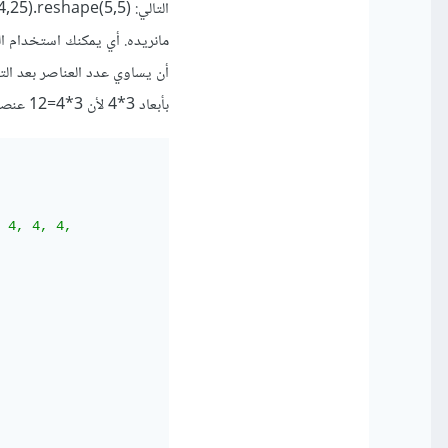
بأبعاد 3*4 لأن 3*4=12 عنصر أي لاتساوي 25.
 4, 4, 4,
