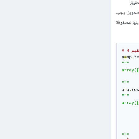
 وبنفس الطريقة يمكننا استخدام التابع array مع reshape لتحقيق
صر قبل التحويل يجب
يمة وبالتالي لايمكنك تحويلها لمصفوفة
a
=
np
.
re
"""

array([
       
"""
a
=
a
.
res
"""

array([
       
       
       
       
"""