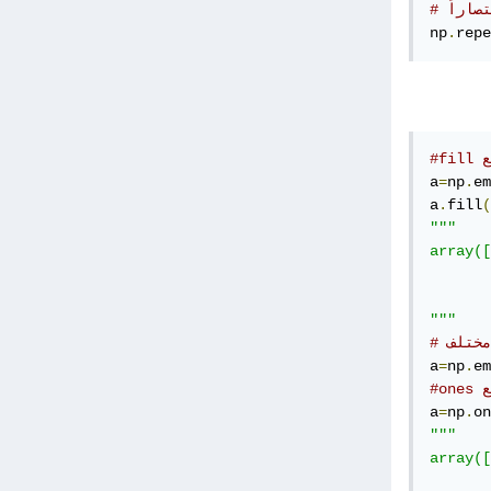
ختصاراً
np
.
repe
a
=
np
.
em
a
.
fill
(
"""

array([
       
       
"""
a
=
np
.
em
a
=
np
.
on
"""

array([
       