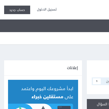
تسجيل الدخول
حساب جديد
إعلانات
ن
1
السؤال