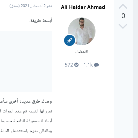
Ali Haidar Ahmad
نشر
2 أغسطس 2021
(معدل)
0
أبسط طريقة:
الأعضاء
572
1.1k
نمرر لها القيمة ثم عدد المرات ا