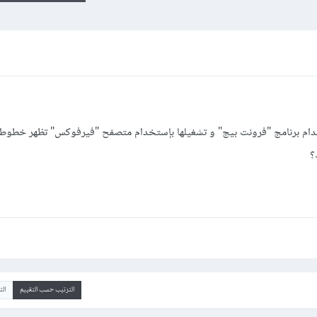
دام برنامج "فرونت بيج" و تشغيلها بإستخدام متصفح "فيرفوكس" تظهر خطو
؟
الترتيب حسب التقييم
ال