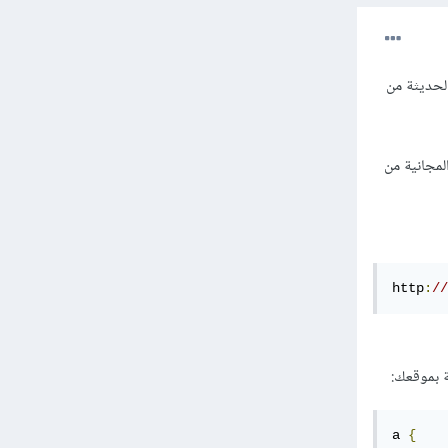
لحديثة من
يمكنك تحميل النسخة المجانية من
http
:
//
 بموقعك:
a 
{