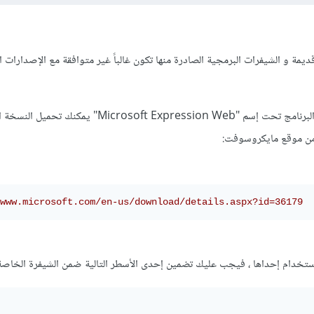
 و الشيفرات البرمجية الصادرة منها تكون غالباً غير متوافقة مع الإصدارات ا
مايكروسوفت قامت بتحديث البرنامج تحت إسم "Microsoft Expression Web" 
ي من موقع مايكروسوفت:
www.microsoft.com/en-us/download/details.aspx?id=36179
تخدام إحداها ، فيجب عليك تضمين إحدى الأسطر التالية ضمن الشيفرة الخاصة