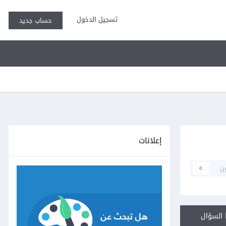
تسجيل الدخول
حساب جديد
إعلانات
ن
0
السؤال