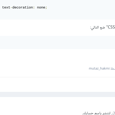
	text
-
decoration
:
 none
;
mutaz_hak
آن
لتنشر باسم حسابك.