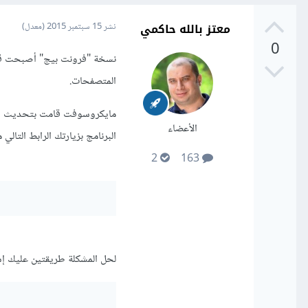
معتز بالله حاكمي
نشر
15 سبتمبر 2015
(معدل)
0
نسخة "فرونت بيج" أصبحت قديمة
المتصفحات.
الأعضاء
البرنامج بزيارتك الرابط التال
2
163
لحل المشكلة طريقتين عليك إس