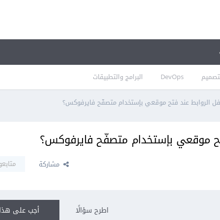
تصميم
DevOps
البرامج والتطبيقات
فل الروابط عند فتح موقعي بإستخدام متصفّح فايرفوكس؟
تح موقعي بإستخدام متصفّح فايرفوكس؟
متابعو
مشاركة
اطرح سؤالًا
أجب على هذا 