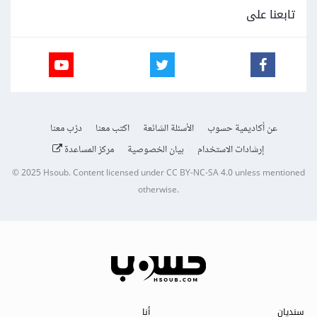
تابعنا على
عن أكاديمية حسوب
الأسئلة الشائعة
اكتب معنا
درّب معنا
إرشادات الاستخدام
بيان الخصوصية
مركز المساعدة
© 2025
Hsoub
.
Content licensed under
CC BY-NC-SA 4.0
unless mentioned
otherwise.