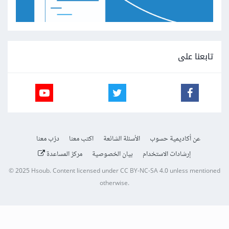
تابعنا على
عن أكاديمية حسوب
الأسئلة الشائعة
اكتب معنا
درّب معنا
إرشادات الاستخدام
بيان الخصوصية
مركز المساعدة
© 2025
Hsoub
.
Content licensed under
CC BY-NC-SA 4.0
unless mentioned
otherwise.