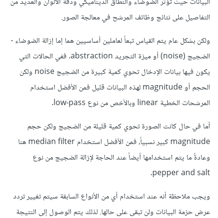
البيانات حيث تؤثر الضوضاء والنطاق الديناميكي ودقة الألوان والعديد من
التفاصيل على نتائج وظائف المرشح في معالجة الصور.
ولكن بشكل عام يتم القياس تبعاً لعاملين أساسيين هما إما إزالة الضوضاء -
الضجيج (noise) أو ميزة التجريد abstraction. ففي الحالات التي
يكون فيها بيانات الإدخال تحوي كمية كبيرة من الضجيج noise ولكن
الحجم أو magnitude لهذه البيانات قليل فمن الأفضل استخدام
المرشحات الخطية linear وبالأخص من نوع low-pass.
أما في حال كانت الصورة تحوي كمية قليلة من الضجيج ولكن حجم
magnitude كبير نسبياً، فمن الأفضل استخدام median filter هنا
وعادةً ما يتم استخدامها أيضاً عند الحاجة لإزالة الضجيج من نوع
pepper and salt.
ويجب ملاحظة أنه عند استخدام أي من الأنواع السابقة سيتم تغيير تردد
عرض حزمة البيانات ولن تبقى على حالها. لذلك يتم الوصول إلى النتيجة