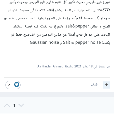
توزع غير طبيعي بحيث تكون كل القيم خارج تابع الجرس وبحيث يكون
𝑥̅≫𝑆𝑇𝐷 ،وشكله عبارة عن نقاط بيضاء (نقاط فاتحة) في محيط داكن أو
سوداء (في محيط فاتح) متوزعة على الصورة ولهذا السبب يسمى بضجيج
الملح و الفلفل salt&pepper، وتتم إزالته بفلاتر غير خطية. يمكنك
البحث على جوجل لترى أمثلة عن هذين النوعين من الضجيج، فقط قم
بكتابة Salt & pepper noise و Gaussian noise
تم التعديل في
18 يوليو 2021
بواسطة Ali Haidar Ahmad
اقتباس
2
1