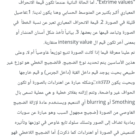
"Extrime values". أما الحالة الثانية عندما تكون قيمة الانحراف
المعياري أكبر بكثير من المتوسط الحسابي وهنا يكون لدينا: 1.تفاصيل
قليلة في الصورة. 2. قيمة الانحراف المعياري تعبر عن نسبة الخطأ في
الصورة وتباعد قيمها عن بعضها. 3. بيانياً تأخذ شكل أسنان المنشار أو
بمعنى آخر تكون قيم ال intensity value متقاربة.
ثم علينا معرفة فيما إذا كانت الصورة تتبع توزيعاً غاوصياً أم لا، وعلى
هذين الأساسين يتم تحديد نوع الضجيج. فالضجيج الخطي هو توزع غير
طبيعي بحيث يوجد قيم داخل القبّة (داخل الجرس) و قيم خارجها
وبحيث يكون 𝑥̅≅𝑆𝑇𝐷 ،وشكله عبارة عن اهتراءات بالصورة أو تكون
الحواف غير واضحة، وتتم إزالته بفلاتر خطية و هي عملية تسمى بال
Smothing أو blurring أي التنعيم ويستخدم عادة لإزالة الضجيج
الغاوصي من الصورة (ضجيج مجهول السبب وهو عبارة عن سويات
رمادية تضاف إلى الصور وتسلك سلوك تابع غاوص في توزعها وتأثيره
كتنميش في الصورة أو اهتراءات كما ذكرت). أما الضجيج اللاخطي فهو