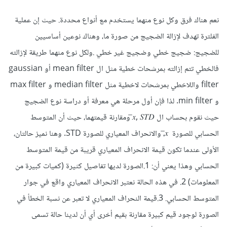
نعم هناك فرق وكل نوع منهما يستخدم مع أنواع محددة. حيث إن عملية
الفلترة تهدف لإزالة الضجيج من صورة ما، وهناك نوعين أساسيين
للضجيج: ضجيج خطي وضجيج غير خطي .ولكل نوع منهما طريقة لإزالته
فالخطي تتم إزالته بمرشحات خطية مثل ال mean filter أو gaussian
filter واللاخطي بمرشحات لاخطية مثل median filter و max filter
و min filter. لذا فإن أول مرحلة هي معرفة أو دراسة نوع الضجيج
حيث نقوم بحساب ال 𝑥̅, 𝑆𝑇𝐷 ومقارنة قيمتهما، حيث أن المتوسط
الحسابي للصورة 𝑥̅، والانحراف المعياري للصورة STD. وهنا نميز حالتان،
الأولى عندما تكون قيمة الانحراف المعياري قريبة من قيمة المتوسط
الحسابي وهذا يعني أن: 1.الصورة لديها تفاصيل كثيرة (كميات كبيرة من
المعلومات) 2. في هذه الحالة نعتبر الانحراف المعياري واقع في جوار
المتوسط الحسابي. 3.قيمة النحراف المعياري لا تعبر عن نسبة الخطأ في
الصورة لوجود قيم كبيرة مقارنة بقيم أخرى أي أن لدينا حالة تسمى