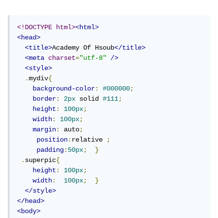
<!DOCTYPE html>
<html>
<head>
<title>
Academy Of Hsoub
</title>
<meta
charset
=
"utf-8"
/>
<style>
.
mydiv
{
background-color
:
#000000
;
border
:
2px
 solid 
#111
;
height
:
100px
;
width
:
100px
;
margin
:
 auto
;
position
:
relative 
;
padding
:
50px
;
}
.
superpic
{
height
:
100px
;
width
:
100px
;
}
</style>
</head>
<body>