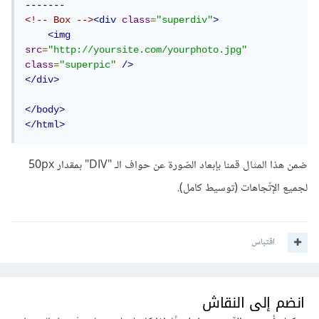
<!-- Box -->
<div
class
=
"superdiv"
>
<img
src
=
"http://yoursite.com/yourphoto.jpg"
class
=
"superpic"
/>
</div>
</body>
</html>
ضمن هذا المثال قمنا بإبعاد الصّورة عن حواف الـ "DIV" بمقدار 50px
لجميع الإتّجاهات (توسيط كامل).
اقتباس
انضم إلى النقاش