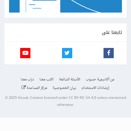
تابعنا على
عن أكاديمية حسوب
الأسئلة الشائعة
اكتب معنا
درّب معنا
إرشادات الاستخدام
بيان الخصوصية
مركز المساعدة
© 2025
Hsoub
.
Content licensed under
CC BY-NC-SA 4.0
unless mentioned
otherwise.