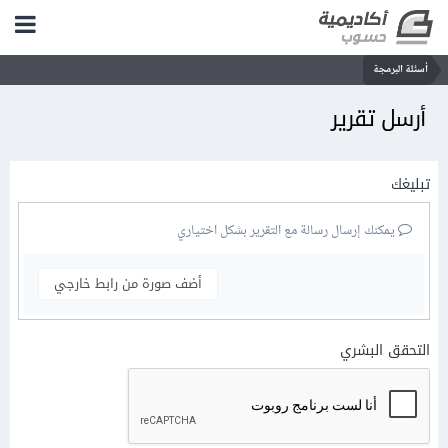
أسئلة البرمجة
أرسل تقرير
تبليغك
يمكنك إرسال رسالة مع التقرير بشكل اختياري
أضف صورة من رابط خارجي
التحقق البشري