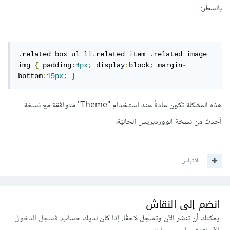
بالسطر:
.
related_box ul li
.
related_item 
.
related_image 
img 
{
 padding
:
4px
;
 display
:
block
;
 margin
-
bottom
:
15px
;
}
هذه المشكلة تكون عادةً عند إستخدام "Theme" متوافقة مع نسخة
أحدث من نسخة الووردبريس الحاليّة.
اقتباس
انضم إلى النقاش
يمكنك أن تنشر الآن وتسجل لاحقًا. إذا كان لديك حساب،
فسجل الدخول