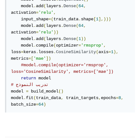
    model
.
add
(
layers
.
Dense
(
64
,
activation
=
'relu'
,
    input_shape
=(
train_data
.
shape
[
1
],)))
    model
.
add
(
layers
.
Dense
(
64
,
activation
=
'relu'
))
    model
.
add
(
layers
.
Dense
(
1
))
    model
.
compile
(
optimizer
=
'rmsprop'
,
loss
=
keras
.
losses
.
CosineSimilarity
(
axis
=
1
),
metrics
=[
'mae'
])
#model.compile(optimizer='rmsprop', 
loss='CosineSimilarity', metrics=['mae'])
return
# تدريب النموذج
model 
=
 build_model
()
model
.
fit
(
train_data
,
 train_targets
,
epochs
=
8
,
batch_size
=
64
)