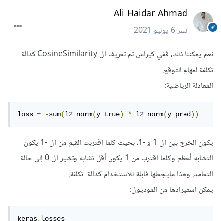
Ali Haidar Ahmad
نشر
6 يوليو 2021
نعم يمكننا ذلك، ففي كيراس تم تعريف ال CosineSimilarity كدالة
تكلفة لمهام التوقع.
المعادلة الرياضية:
loss 
=
-
sum
(
l2_norm
(
y_true
)
*
 l2_norm
(
y_pred
))
يكون الخرج بين ال 1 و -1، بحيث كلما اقتربت القيم من ال -1 يكون
التشابه أعظم وكلما اقترب من 1 يكون أقل تشابه وتشير ال 0 إلى حالة
التعامد. وهذا مايجعلها قابلة للاستخدام كدالة تكلفة.
يمكن استيرادها من الموديول:
keras
.
losses