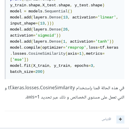
y_train
.
shape
,
X_test
.
shape
,
 y_test
.
shape
)
model 
=
 models
.
Sequential
()
model
.
add
(
layers
.
Dense
(
13
,
 activation
=
'linear'
,
input_shape
=(
13
,)))
model
.
add
(
layers
.
Dense
(
26
,
activation
=
'sigmoid'
))
model
.
add
(
layers
.
Dense
(
1
,
 activation
=
'tanh'
))
model
.
compile
(
optimizer
=
'rmsprop'
,
loss
=
tf
.
keras
.
losses
.
CosineSimilarity
(
axis
=
1
),
metrics
=
[
'mse'
])
model
.
fit
(
X_train
,
 y_train
,
 epochs
=
3
,
batch_size
=
200
)
في هذه الحالة قمنا بإستخدام tf.keras.losses.CosineSimilarity و
التي تعمل على مستوى الخصائص و ذلك عبر تحديد axis=1.
اقتباس