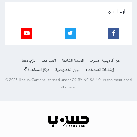
تابعنا على
عن أكاديمية حسوب
الأسئلة الشائعة
اكتب معنا
درّب معنا
إرشادات الاستخدام
بيان الخصوصية
مركز المساعدة
© 2025
Hsoub
.
Content licensed under
CC BY-NC-SA 4.0
unless mentioned
otherwise.