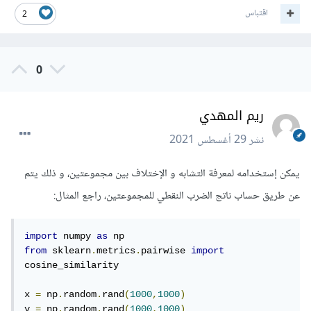
اقتباس
2
0
ريم المهدي
نشر
29 أغسطس 2021
يمكن إستخدامه لمعرفة التشابه و الإختلاف بين مجموعتين، و ذلك يتم
عن طريق حساب ناتج الضرب النقطي للمجموعتين، راجع المثال:
import
 numpy 
as
from
 sklearn
.
metrics
.
pairwise 
import
cosine_similarity

x 
=
 np
.
random
.
rand
(
1000
,
1000
)
y 
=
 np
.
random
.
rand
(
1000
,
1000
)