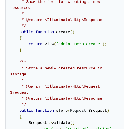
     * Show the form for creating a new 
resource.

     *

     * @return \Illuminate\Http\Response

     */
public
function
 create
()
{
return
 view
(
'admin.users.create'
);
}
/**

     * Store a newly created resource in 
storage.

     *

     * @param  \Illuminate\Http\Request  
$request

     * @return \Illuminate\Http\Response

     */
public
function
 store
(
Request
 $request
)
{
        $request
->
validate
([
'name'
=>
[
'required'
,
'string'
,