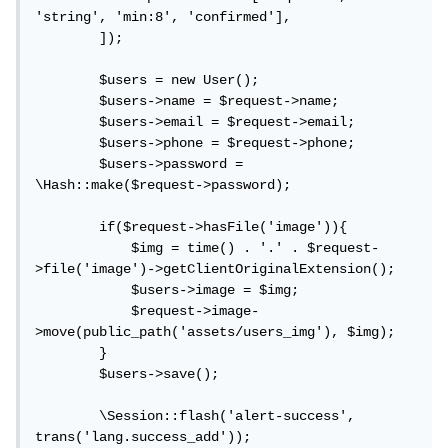
'string', 'min:8', 'confirmed'],

        ]);

        $users = new User();

        $users->name = $request->name;

        $users->email = $request->email;

        $users->phone = $request->phone;

        $users->password = 
\Hash::make($request->password);

        if($request->hasFile('image')){

            $img = time() . '.' . $request-
>file('image')->getClientOriginalExtension();

            $users->image = $img;

            $request->image-
>move(public_path('assets/users_img'), $img);

        }

        $users->save();

        \Session::flash('alert-success', 
trans('lang.success_add'));
