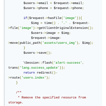
        $users
->
email 
=
 $request
->
email
;
        $users
->
phone 
=
 $request
->
phone
;
if
(
$request
->
hasFile
(
'image'
)){
            $img 
=
 time
()
.
'.'
.
 $request
-
>
file
(
'image'
)->
getClientOriginalExtension
();
            $users
->
image 
=
 $img
;
            $request
->
image
-
>
move
(
public_path
(
'assets/users_img'
),
 $img
);
}
        $users
->
save
();
        \Session
::
flash
(
'alert-success'
,
trans
(
'lang.success_update'
));
return
 redirect
()-
>
route
(
'users.index'
);
}
/**

     * Remove the specified resource from 
storage.
