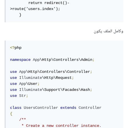
        return redirect()-
>route('users.index');

    }
وكامل الملف يكون
<?
php

namespace
App
\Http\Controllers\Admin
;
use
App
\Http\Controllers\Controller
;
use
Illuminate
\Http\Request
;
use
App
\User
;
use
Illuminate
\Support\Facades\Hash
;
use
Str
;
class
UsersController
extends
Controller
{
/**

     * Create a new controller instance.
