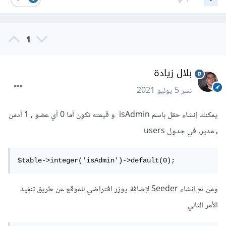
1
بلال زيادة
نشر
5 يوليو 2021
يمكنك إنشاء حقل باسم isAdmin و قيمته تكون أما 0 أي عضو , 1 أدمن
, مدير, في جدول users
$table->integer('isAdmin')->default(0);
ومن ثم إنشاء Seeder لإضافة يوزر افتراضي للموقع عن طريق تنفيذ
الأمر التالي