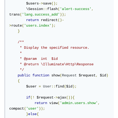
        $users
->
save
();
        \Session
::
flash
(
'alert-success'
,
trans
(
'lang.success_add'
));
return
 redirect
()-
>
route
(
'users.index'
);
}
/**

     * Display the specified resource.

     *

     * @param  int  $id

     * @return \Illuminate\Http\Response

     */
public
function
 show
(
Request
 $request
,
 $id
)
{
        $user 
=
User
::
find
(
$id
);
if
(!
 $request
->
ajax
()){
return
 view
(
'admin.users.show'
,
compact
(
'user'
));
}
else
{