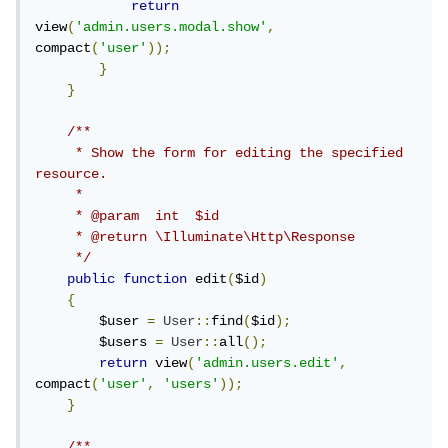
return
view
(
'admin.users.modal.show'
,
compact
(
'user'
));
}
}
/**

     * Show the form for editing the specified 
resource.

     *

     * @param  int  $id

     * @return \Illuminate\Http\Response

     */
public
function
 edit
(
$id
)
{
        $user 
=
User
::
find
(
$id
);
        $users 
=
User
::
all
();
return
 view
(
'admin.users.edit'
,
compact
(
'user'
,
'users'
));
}
/**
