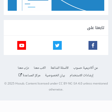
تابعنا على
عن أكاديمية حسوب
الأسئلة الشائعة
اكتب معنا
درّب معنا
إرشادات الاستخدام
بيان الخصوصية
مركز المساعدة
© 2025
Hsoub
.
Content licensed under
CC BY-NC-SA 4.0
unless mentioned
otherwise.