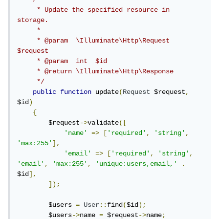
     * Update the specified resource in 
storage.

     *

     * @param  \Illuminate\Http\Request  
$request

     * @param  int  $id

     * @return \Illuminate\Http\Response

     */
public
function
 update
(
Request
 $request
,
$id
)
{
        $request
->
validate
([
'name'
=>
[
'required'
,
'string'
,
'max:255'
],
'email'
=>
[
'required'
,
'string'
,
'email'
,
'max:255'
,
'unique:users,email,'
.
$id
],
]);
        $users 
=
User
::
find
(
$id
);
        $users
->
name 
=
 $request
->
name
;