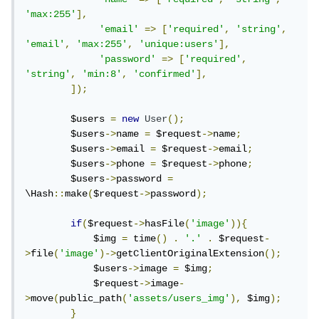
'max:255'
],
'email'
=>
[
'required'
,
'string'
,
'email'
,
'max:255'
,
'unique:users'
],
'password'
=>
[
'required'
,
'string'
,
'min:8'
,
'confirmed'
],
]);
        $users 
=
new
User
();
        $users
->
name 
=
 $request
->
name
;
        $users
->
email 
=
 $request
->
email
;
        $users
->
phone 
=
 $request
->
phone
;
        $users
->
password 
=
\Hash
::
make
(
$request
->
password
);
if
(
$request
->
hasFile
(
'image'
)){
            $img 
=
 time
()
.
'.'
.
 $request
-
>
file
(
'image'
)->
getClientOriginalExtension
();
            $users
->
image 
=
 $img
;
            $request
->
image
-
>
move
(
public_path
(
'assets/users_img'
),
 $img
);
}