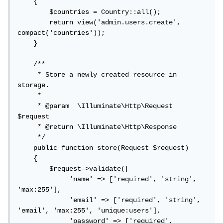
    {

        $countries = Country::all();

        return view('admin.users.create', 
compact('countries'));

    }

    /**

     * Store a newly created resource in 
storage.

     *

     * @param  \Illuminate\Http\Request  
$request

     * @return \Illuminate\Http\Response

     */

    public function store(Request $request)

    {

        $request->validate([

             'name' => ['required', 'string', 
'max:255'],

             'email' => ['required', 'string', 
'email', 'max:255', 'unique:users'],

             'password' => ['required', 