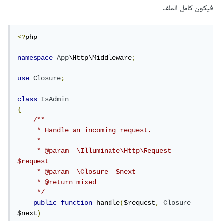
فيكون كامل الملف
<?
php

namespace
App
\Http\Middleware
;
use
Closure
;
class
IsAdmin
{
/**

     * Handle an incoming request.

     *

     * @param  \Illuminate\Http\Request  
$request

     * @param  \Closure  $next

     * @return mixed

     */
public
function
 handle
(
$request
,
Closure
$next
)