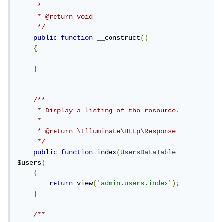
     *

     * @return void

     */
public
function
 __construct
()
{
}
/**

     * Display a listing of the resource.

     *

     * @return \Illuminate\Http\Response

     */
public
function
 index
(
UsersDataTable
$users
)
{
return
 view
(
'admin.users.index'
);
}
/**
