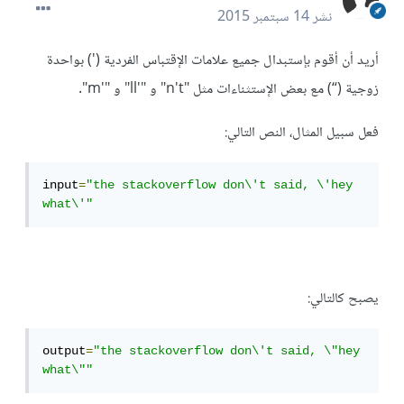
نشر
14 سبتمبر 2015
أريد أن أقوم بإستبدال جميع علامات الإقتباس الفردية (') بواحدة
زوجية (“) مع بعض الإستثناءات مثل "n't" و "'ll" و "'m".
فعل سبيل المثال، النص التالي:
input
=
"the stackoverflow don\'t said, \'hey 
what\'"
يصبح كالتالي:
output
=
"the stackoverflow don\'t said, \"hey 
what\""