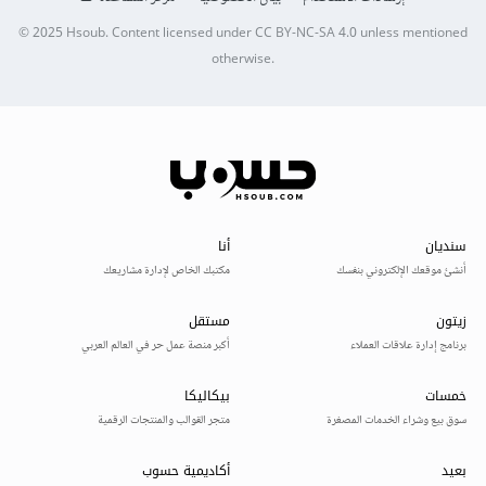
© 2025
Hsoub
.
Content licensed under
CC BY-NC-SA 4.0
unless mentioned
otherwise.