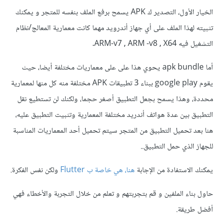
الخيار الأول، التصدير ك APK يسمح برفع الملف بنفسه للمتجر و يمكنك
تثبيته لهذا الملف على أي جهاز أندرويد مهما كانت معمارية المعالج/نظام
التشغيل فيه ARM-v7 , ARM -v8 , X64.
أما apk bundle يحوي هذا على على معماريات مختلفة أيضا، حيث
يقوم google play ببناء 3 تطبيقات APK مختلفة منه كل منها لمعمارية
محددة، وهذا يسمح بجعل التطبيق أصغر حجما، ولكنك لن تستطيع نقل
التطبيق بين عدة هواتف أندريد مختلفة المعمارية وتثبيت التطبيق عليه،
هنا بعد تحميل التطبيق من المتجر سيتم تحميل أحد المعماريات المناسبة
للجهاز الذي حمل التطبيق..
يمكنك الاستفادة من الإجابة
هنا، هي خاصة ب Flutter
ولكن نفس الفكرة.
حاول بناء الملفين و قم بتجربتهم و تعلم من خلال التجربة والأخطاء فهي
أفضل طريقة.