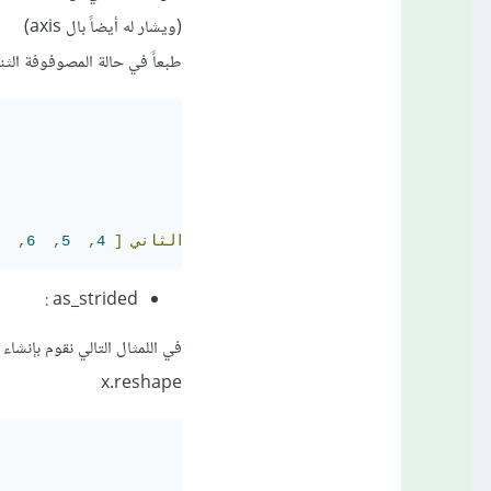
(ويشار له أيضاً بال axis)
طبعاً في حالة المصوفوفة الثنائية
1
,
2
,
3
]
في
المصفوفة
إلى
البعد
الثاني
[
4
,
5
,
6
,
as_strided :
x.reshape