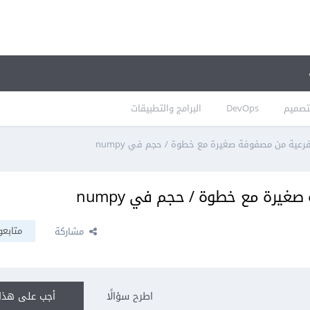
تصميم
DevOps
البرامج والتطبيقات
رعية من مصفوفة صغيرة مع خطوة / حجم في numpy
غيرة مع خطوة / حجم في numpy
متابعو
مشاركة
اطرح سؤالًا
أجب على هذا 