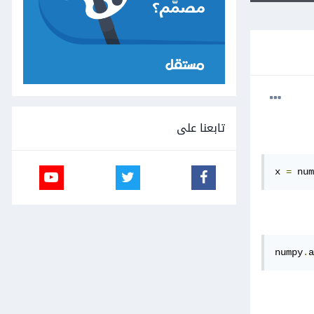
تابعنا على
x 
=
 num
numpy
.
a