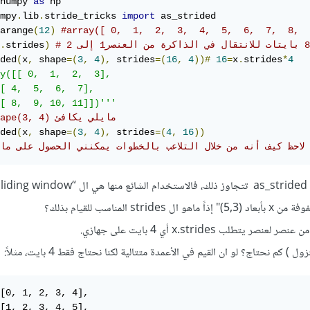
numpy 
as
mpy
.
lib
.
stride_tricks 
import
 as_strided

arange
(
12
)
#array([ 0,  1,  2,  3,  4,  5,  6,  7,  8,  
.
strides
)
ded
(
x
,
 shape
=(
3
,
4
),
 strides
=(
16
,
4
))#
16
=
x
.
strides
*
4
y([[ 0,  1,  2,  3],

[ 4,  5,  6,  7],

[ 8,  9, 10, 11]])'''
#x.reshape(3, 4) مايلي يكافئ 
ded
(
x
,
 shape
=(
3
,
4
),
 strides
=(
4
,
16
))
# لاحظ كيف أنه من خلال التلاعب بالخطوات يمكنني الحصول على ما
 المناسب للقيام بذلك؟
يتطلب x.strides أي 4 بايت على جهازي.
ول ) كم نحتاج؟ لو ان القيم في الأعمدة متتالية لكنا نحتاج فقط 4 بايت، مثلاً:
[0, 1, 2, 3, 4],

[1, 2, 3, 4, 5],
