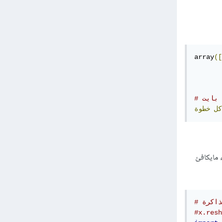
array
([
كل
خطوة
ماً ل reshape، ثم سأقوم بإنشاء مايكافئ