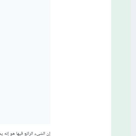
#لمعرفتها x.strides حجم الخطوة يختلف من جهاز لآخر اسخدم التعليمة 