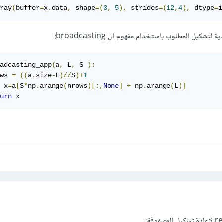
ray
(
buffer
=
x
.
data
,
 shape
=(
3
,
5
),
 strides
=(
12
,
4
),
 dtype
=
i
كيل المطلوب باستخدام مفهوم ال broadcasting:
adcasting_app
(
a
,
 L
,
 S 
):
ws 
=
((
a
.
size
-
L
)//
S
)+
1
	x
=
a
[
S
*
np
.
arange
(
nrows
)[:,
None
]
+
 np
.
arange
(
L
)]
urn
 x