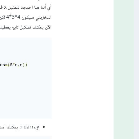
التخزيني سيكون 4*3*4 لكن أنت مخطئ، سيكون 44 بايت أيضاً!! وذلك لأنها تتشارك البيانات.
الآن يمكنك تشكيل تابع يعطيك 
es
=(
S
*
n
,
n
))
ndarray: يمكنك استخدامها بطريقة مشابهة كالتالي: