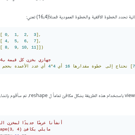
 نحدد الخطوة الأفقية والخطوة العمودية فمثلاً(16,4) تعني:
[
0
,
1
,
2
,
3
],
[
4
,
5
,
6
,
7
],
[
8
,
9
,
10
,
11
]])
# جهازي بخزن كل قيمة ب4 بايت
7
]
نحتاج
إلى
خطوة
مقدارها
16
أي
4
*
4
أي
عدد
الأعمدة
بحجم
في اللمثال التالي نقوم بإنشاء view باستخدام هذه الطريقة بشكل مكافئ تما
# أنشأنا عرضًا جديدًا لمخزن الذاكرة 
#x.reshape(3, 4) مايلي يكافئ 