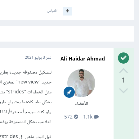
اقتباس
Ali Haidar Ahmad
نشر
3 يوليو 2021
1
مثل الخطوات "strides" بشكل مباشرة، هاتين الطريقتين هما: as_strided و ndarray.
بشكل عام كلاهما يعتبران طرق 
الأعضاء
ولو كنت مبرمجاً محترفاً، لذا 
572
1.1k
التلاعب بشكل المصفوفة بهذه 
قب