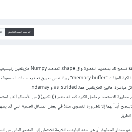
الترتيب حسب التقييم
ال
لتشكيل مصفوفة جديدة بطريقة تسمح لك بتحديد الخطوة وال shape، 
جديد "new view" لمخزن الذاكرة المؤقت "memory buffer" ، وذلك عن طريق تحديد سمات 
خطيرة للاستخدام داخل الكود لأنه قد تنتج (((الكثير))) من الأخطاء أثناء است
لاينصح أبداً بهما إلا للضرورة القصوى. مثلاً في بعض المسائل الصعبة التي قد يسه
الطرق.
ل البدء ماهي ال strides؟ هو مقدار الخطوة، أو هو عدد البايتات اللازمة للانتقال إلى العنصر الثاني من 