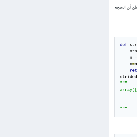
=44 bytes ثم شكلنا مصفوفة جديدة منها بأبعاد 4,3 أي قد تظن أن الحجم
def
 str
    nro
    n 
=
    x
=
n
ret
strided
"""

array([
       
       
"""