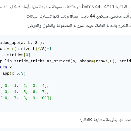
أي أننا هنا احتجنا لتمثيل x في الذاكرة 11*4 
الخرج بالحالة العامة، حيث نمرر له المصفوفة والطول والعرض:
ided_app
(
a
,
 L
,
 S 
):
ws 
=
((
a
.
size
-
L
)//
S
)+
1
 a
.
strides
[
0
]
p
.
lib
.
stride_tricks
.
as_strided
(
a
,
 shape
=(
nrows
,
L
),
 strid
urn
 x

_app
(
x
,
5
,
3
)
[ 0,  1,  2,  3,  4],

[ 3,  4,  5,  6,  7],

[ 6,  7,  8,  9, 10]])
