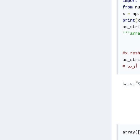
import
 
from
 nu
x 
=
 np
.
print
(
x
as_stri
'''arra
       
       
as_stri
 أريد
القدرات والفائدة الأساسية من as_strided تتجاوز ذلك، فالاستخدام الشائع منها هي ال “sliding window” وهو ما
array([
       