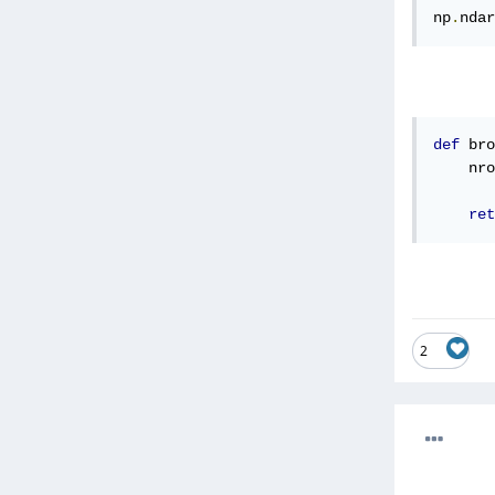
np
.
ndar
def
 bro
    nro
ret
2