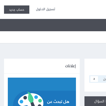
تسجيل الدخول
حساب جديد
إعلانات
ن
2
السؤال