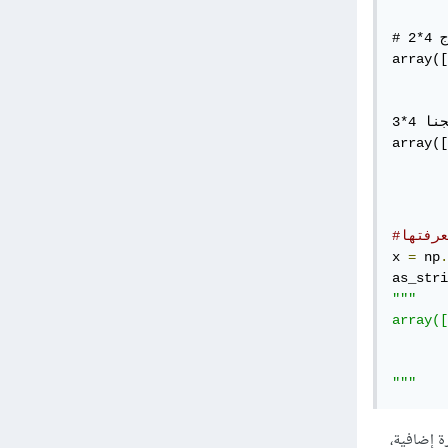
       
# ولو كان بالشكل التالي سنحتاج 4*2

array([
       
       
ولو كان بالشكل التالي لحتجنا 4*3

array([
       
       
x 
=
 np
.
as_stri
"""

array([
       
       
"""
ن يتم استهلاك ذاكرة إضافية،