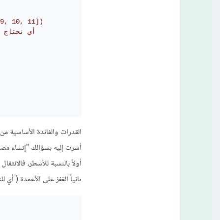
9, 10, 11])
# أي نحتاج 8 بايتات للانتقال في الذاكرة من العنصر1 إلى 2
أشرت إليه بسؤالك "إنشاء مصفوفة من x بأبعاد (5,3)" إذاً ماهو ال strides
أولاً بالنسبة للأسطر، فالانتقال من عنصر لعنصر 
ثانياً القفز على الأعمدة ( أي للنز