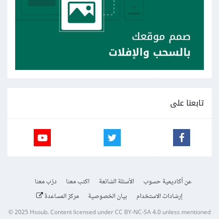
تابعنا على
عن أكاديمية حسوب
الأسئلة الشائعة
اكتب معنا
درّب معنا
إرشادات الاستخدام
بيان الخصوصية
مركز المساعدة
© 2025
Hsoub
.
Content licensed under
CC BY-NC-SA 4.0
unless mentioned