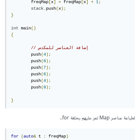
	freqMap
[
x
]
=
 freqMap
[
x
]
+
1
;
stack
.
push
(
x
);
}
int
 main
()
{
// إضافة العناصر للمكدس
	push
(
4
);
	push
(
6
);
	push
(
7
);
	push
(
6
);
  	push
(
4
);
	push
(
8
);
}
لطباعة عناصر Map تمر عليهم بحلقة for..
for
(
auto
&
 t 
:
 freqMap
)