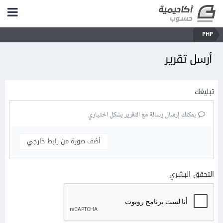
PHP
أرسل تقرير
تبليغك
يمكنك إرسال رسالة مع التقرير بشكل اختياري
أضف صورة من رابط خارجي
التحقق البشري