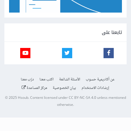
تابعنا على
عن أكاديمية حسوب
الأسئلة الشائعة
اكتب معنا
درّب معنا
إرشادات الاستخدام
بيان الخصوصية
مركز المساعدة
© 2025
Hsoub
.
Content licensed under
CC BY-NC-SA 4.0
unless mentioned
otherwise.