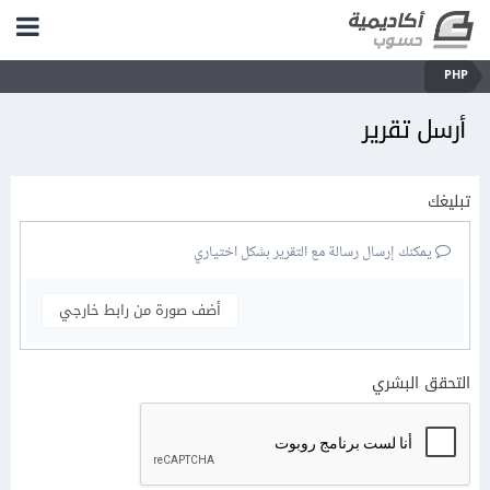
PHP
أرسل تقرير
تبليغك
يمكنك إرسال رسالة مع التقرير بشكل اختياري
أضف صورة من رابط خارجي
التحقق البشري