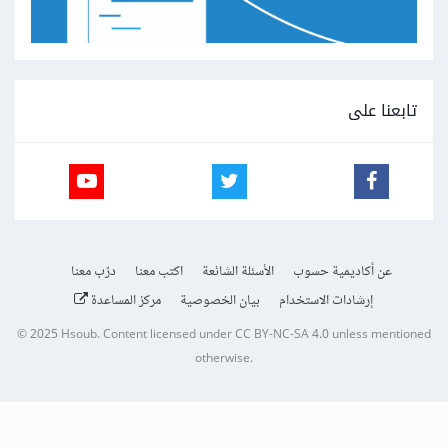
تابعنا على
عن أكاديمية حسوب
الأسئلة الشائعة
اكتب معنا
درّب معنا
إرشادات الاستخدام
بيان الخصوصية
مركز المساعدة
© 2025
Hsoub
.
Content licensed under
CC BY-NC-SA 4.0
unless mentioned
otherwise.