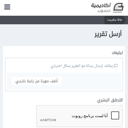
جافا سكريبت
أرسل تقرير
تبليغك
يمكنك إرسال رسالة مع التقرير بشكل اختياري
أضف صورة من رابط خارجي
التحقق البشري