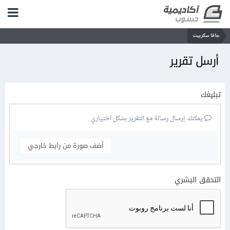
جافا سكريبت
أرسل تقرير
تبليغك
يمكنك إرسال رسالة مع التقرير بشكل اختياري
أضف صورة من رابط خارجي
التحقق البشري