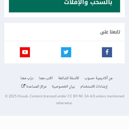
تابعنا على
عن أكاديمية حسوب
الأسئلة الشائعة
اكتب معنا
درّب معنا
إرشادات الاستخدام
بيان الخصوصية
مركز المساعدة
© 2025
Hsoub
.
Content licensed under
CC BY-NC-SA 4.0
unless mentioned
otherwise.