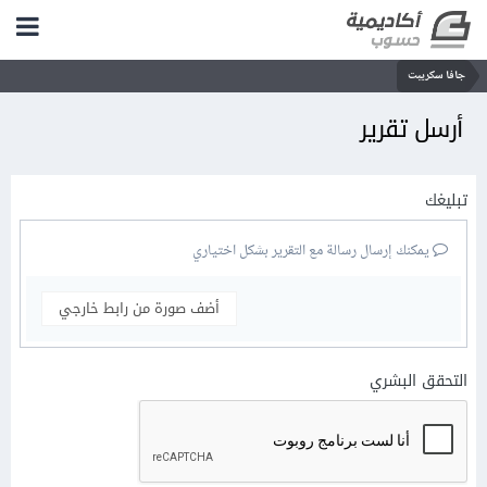
جافا سكريبت
أرسل تقرير
تبليغك
يمكنك إرسال رسالة مع التقرير بشكل اختياري
أضف صورة من رابط خارجي
التحقق البشري