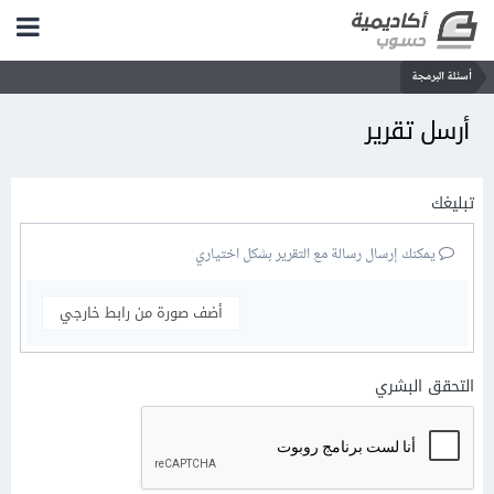
أسئلة البرمجة
أرسل تقرير
تبليغك
يمكنك إرسال رسالة مع التقرير بشكل اختياري
أضف صورة من رابط خارجي
التحقق البشري