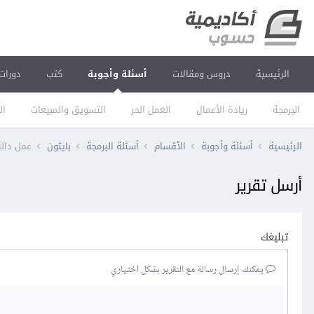
الرئيسية
دروس ومقالات
أسئلة وأجوبة
كتب
دورات
البرمجة
ريادة الأعمال
العمل الحر
التسويق والمبيعات
ال
الرئيسية
أسئلة وأجوبة
الأقسام
أسئلة البرمجة
بايثون
عمل دالة مشابهة لـ dom.choice
أرسل تقرير
تبليغك
يمكنك إرسال رسالة مع التقرير بشكل اختياري