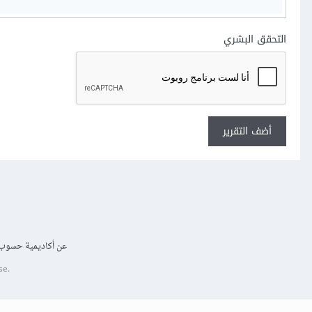
التحقق البشري
أضف التقرير
عن أكاديمية حسوب
se.