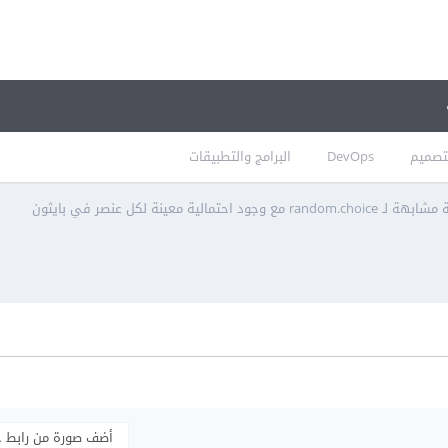
تصميم
DevOps
البرامج والتطبيقات
ran مع وجود احتمالية معينة لكل عنصر في بايثون
أضف صورة من رابط 