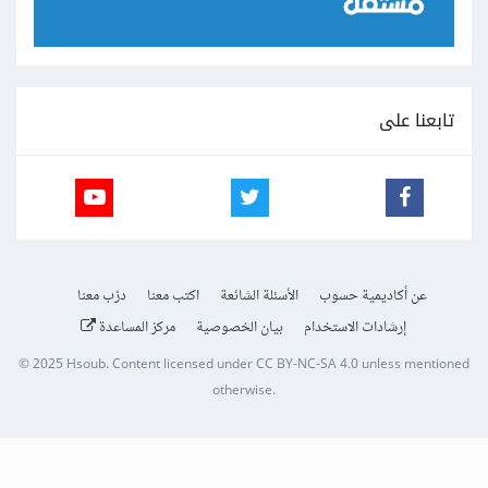
تابعنا على
عن أكاديمية حسوب
الأسئلة الشائعة
اكتب معنا
درّب معنا
إرشادات الاستخدام
بيان الخصوصية
مركز المساعدة
© 2025
Hsoub
.
Content licensed under
CC BY-NC-SA 4.0
unless mentioned
otherwise.