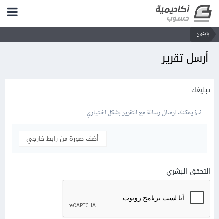
بايثون
أرسل تقرير
تبليغك
يمكنك إرسال رسالة مع التقرير بشكل اختياري
أضف صورة من رابط خارجي
التحقق البشري