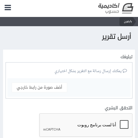
بايثون
أرسل تقرير
تبليغك
يمكنك إرسال رسالة مع التقرير بشكل اختياري
أضف صورة من رابط خارجي
التحقق البشري