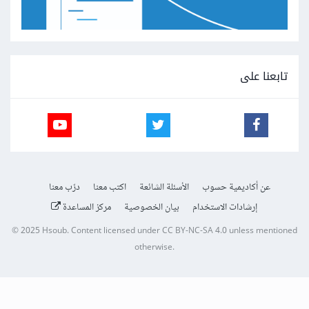
تابعنا على
عن أكاديمية حسوب
الأسئلة الشائعة
اكتب معنا
درّب معنا
إرشادات الاستخدام
بيان الخصوصية
مركز المساعدة
© 2025
Hsoub
.
Content licensed under
CC BY-NC-SA 4.0
unless mentioned
otherwise.