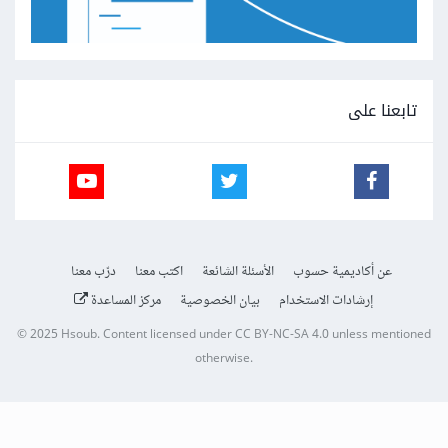
تابعنا على
عن أكاديمية حسوب
الأسئلة الشائعة
اكتب معنا
درّب معنا
إرشادات الاستخدام
بيان الخصوصية
مركز المساعدة
© 2025
Hsoub
.
Content licensed under
CC BY-NC-SA 4.0
unless mentioned
otherwise.