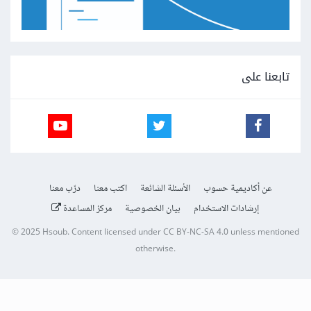
تابعنا على
عن أكاديمية حسوب
الأسئلة الشائعة
اكتب معنا
درّب معنا
إرشادات الاستخدام
بيان الخصوصية
مركز المساعدة
© 2025
Hsoub
.
Content licensed under
CC BY-NC-SA 4.0
unless mentioned
otherwise.