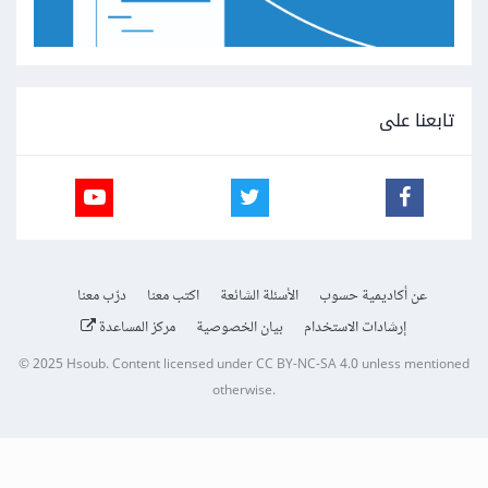
تابعنا على
عن أكاديمية حسوب
الأسئلة الشائعة
اكتب معنا
درّب معنا
إرشادات الاستخدام
بيان الخصوصية
مركز المساعدة
© 2025
Hsoub
.
Content licensed under
CC BY-NC-SA 4.0
unless mentioned
otherwise.