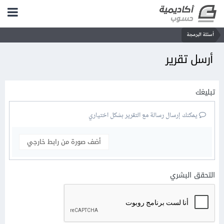
أسئلة البرمجة
أرسل تقرير
تبليغك
يمكنك إرسال رسالة مع التقرير بشكل اختياري
أضف صورة من رابط خارجي
التحقق البشري