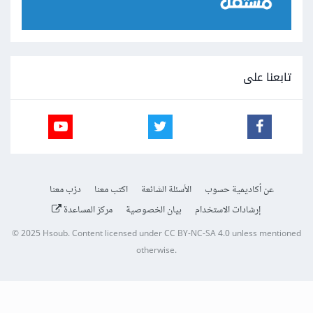
تابعنا على
عن أكاديمية حسوب
الأسئلة الشائعة
اكتب معنا
درّب معنا
إرشادات الاستخدام
بيان الخصوصية
مركز المساعدة
© 2025
Hsoub
.
Content licensed under
CC BY-NC-SA 4.0
unless mentioned
otherwise.