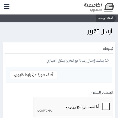
أسئلة البرمجة
أرسل تقرير
تبليغك
يمكنك إرسال رسالة مع التقرير بشكل اختياري
أضف صورة من رابط خارجي
التحقق البشري