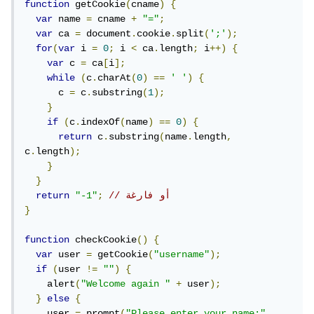
function
 getCookie
(
cname
)
{
var
 name 
=
 cname 
+
"="
;
var
 ca 
=
 document
.
cookie
.
split
(
';'
);
for
(
var
 i 
=
0
;
 i 
<
 ca
.
length
;
 i
++)
{
var
 c 
=
 ca
[
i
];
while
(
c
.
charAt
(
0
)
==
' '
)
{
      c 
=
 c
.
substring
(
1
);
}
if
(
c
.
indexOf
(
name
)
==
0
)
{
return
 c
.
substring
(
name
.
length
,
c
.
length
);
}
}
// أو فارغة
;
"-1"
return
}
function
 checkCookie
()
{
var
 user 
=
 getCookie
(
"username"
);
if
(
user 
!=
""
)
{
    alert
(
"Welcome again "
+
 user
);
}
else
{
    user 
=
 prompt
(
"Please enter your name:"
,