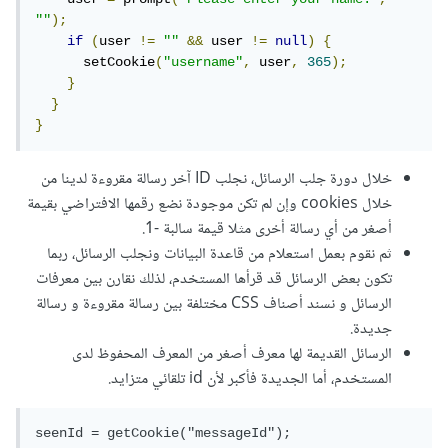
""
);
if
(
user 
!=
""
&&
 user 
!=
null
)
{
      setCookie
(
"username"
,
 user
,
365
);
}
}
}
خلال دورة جلب الرسائل، نجلب ID آخر رسالة مقروءة لدينا من
خلال cookies وإن لم تكن موجودة نضع رقمها الافتراضي بقيمة
أصغر من أي رسالة أخرى مثلا قيمة سالبة -1.
ثم نقوم بعمل استعلام من قاعدة البيانات ونجلب الرسائل، ربما
تكون بعض الرسائل قد قرأها المستخدم، لذلك نقارن بين معرفات
الرسائل و نسند أصناف CSS مختلفة بين رسالة مقروءة و رسالة
جديدة.
الرسائل القديمة لها معرف أصغر من المعرف المحفوظ لدى
المستخدم، أما الجديدة فأكبر لأن id تلقائي متزايد.
seenId = getCookie("messageId");
