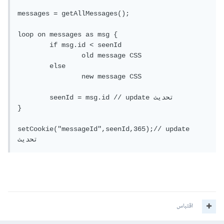
messages = getAllMessages();

loop on messages as msg {

	if msg.id < seenId

  		old message CSS

  	else

  		new message CSS

  	seenId = msg.id // update تحديث

}

setCookie("messageId",seenId,365);// update 
تحديث
اقتباس