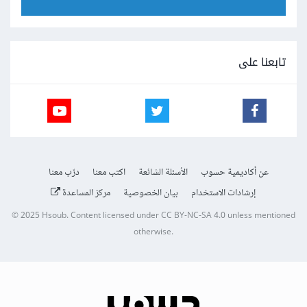
تابعنا على
عن أكاديمية حسوب
الأسئلة الشائعة
اكتب معنا
درّب معنا
إرشادات الاستخدام
بيان الخصوصية
مركز المساعدة
© 2025
Hsoub
.
Content licensed under
CC BY-NC-SA 4.0
unless mentioned
otherwise.