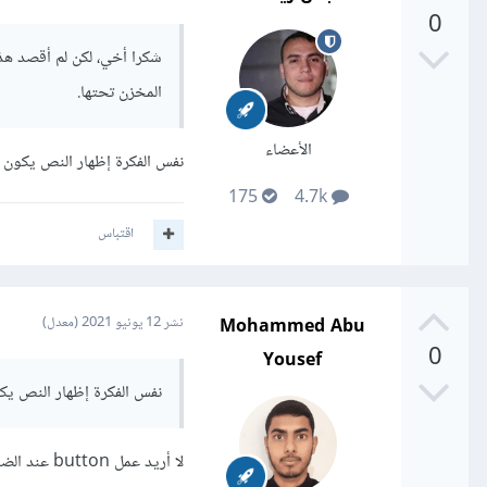
0
شكرا أخي، لكن لم أقصد هذ
المخزن تحتها.
الأعضاء
نفس الفكرة إظهار النص يكون بناء على ق
175
4.7k
اقتباس
Mohammed Abu
نشر
12 يونيو 2021
(معدل)
0
Yousef
نفس الفكرة إظهار النص يكون بناء ع
لا أريد عمل button عند الضغط عليه، تظهر القوائم.