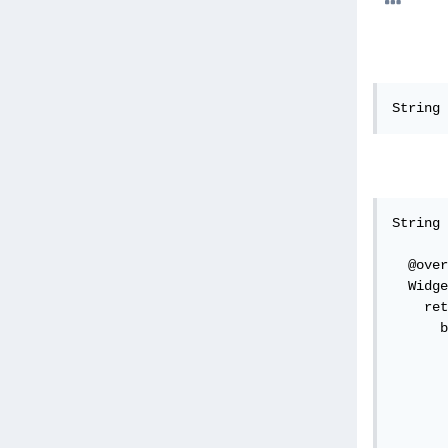
String 
String 
  @over
  Widge
    ret
      b
       
       
       
       
       