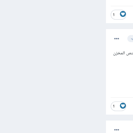
1
ب
لنص المخزن
1