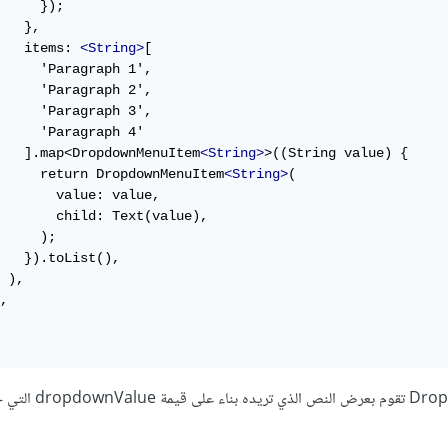
     });

   },

   items: 
<String>
[

     'Paragraph 1',

     'Paragraph 2',

     'Paragraph 3',

     'Paragraph 4'

   ].map<DropdownMenuItem
<String>
>((String value) {

     return DropdownMenuItem
<String>
(

       value: value,

       child: Text(value),

     );

   }).toList(),

 ),

,

ثم تحت هذا DropDownButton تقوم بعرض