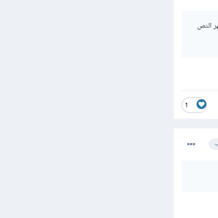
ر النص
1
ب