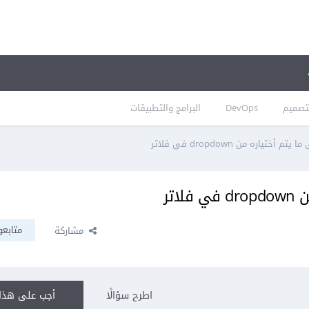
تصميم
DevOps
البرامج والتطبيقات
ختياره من dropdown في فلاتر
اتر
متابعو
مشاركة
اطرح سؤالًا
أجب على هذا 