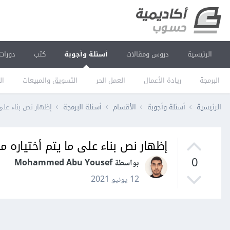
الرئيسية
دروس ومقالات
أسئلة وأجوبة
كتب
دورات
البرمجة
ريادة الأعمال
العمل الحر
التسويق والمبيعات
ال
الرئيسية
أسئلة وأجوبة
الأقسام
أسئلة البرمجة
إظهار نص بناء على ما يتم أ
إظهار نص بناء على ما يتم أختياره من dropdown في فل
0
بواسطة Mohammed Abu Yousef
12 يونيو 2021