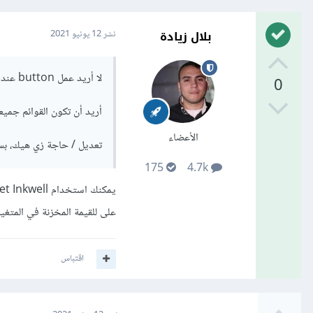
بلال زيادة
نشر
12 يونيو 2021
لا أريد عمل button عند الضغط عليه، تظهر القوائم.
0
أريد أن تكون القوائم جميع
الأعضاء
تعديل / حاجة زي هيك، بس 
175
4.7k
على للقيمة المخزنة في المتغير
اقتباس