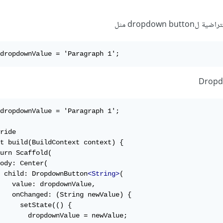
dropdown b مثل
dropdownValue = 'Paragraph 1';
dropdownValue = 'Paragraph 1';

ride

t build(BuildContext context) {

urn Scaffold(

ody: Center(

 child: DropdownButton
<String>
(

   value: dropdownValue,

   onChanged: (String newValue) {

     setState(() {

       dropdownValue = newValue;
