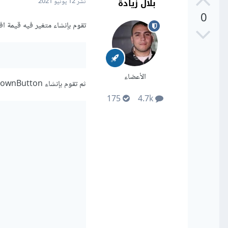
بلال زيادة
نشر
12 يونيو 2021
0
تقوم بإنشاء متغير فيه قيمة افتراضية لutton
الأعضاء
ثم تقوم بإنشاء DropdownButton
175
4.7k