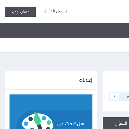
تسجيل الدخول
حساب جديد
إعلانات
ن
2
السؤال