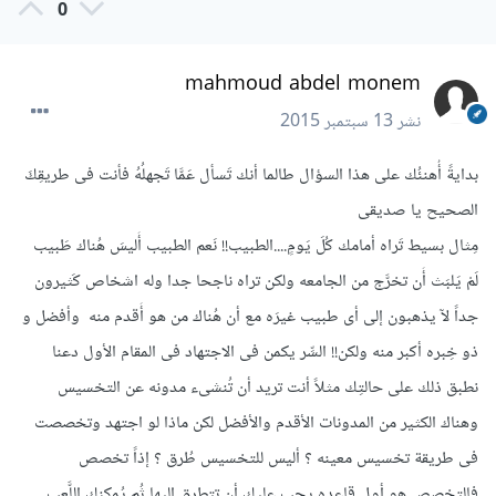
0
mahmoud abdel monem
نشر
13 سبتمبر 2015
بدايةً أُهنئُك على هذا السؤال طالما أنك تَسأل عَمَّا تَجهلُهُ فأنت فى طريقِكَ
الصحيح يا صديقى
مِثال بسيط تَراه أمامك كُلَ يَومٍ....الطبيب!! نَعم الطبيب أَليسَ هُناك طَبيب
لَمْ يَلبَث أَن تخرَّج من الجامعه ولكن تراه ناجحا جدا وله اشخاص كَثيرون
جداً لآ يذهبون إلى أى طبيب غيرَه مع أن هُناك من هو أَقدم منه وأفضل و
ذو خِبره أكبر منه ولكن!! السِّر يكمن فى الاجتهاد فى المقام الأول دعنا
نطبق ذلك على حالتِك مثلاً أنت تريد أن تُنشىء مدونه عن التخسيس
وهناك الكثير من المدونات الأقدم والأفضل لكن ماذا لو اجتهد وتخصصت
فى طريقة تخسيس معينه ؟ أليس للتخسيس طُرق ؟ إذاً تخصص
فالتخصص هو أول قاعده يجب عليك أن تتطرق إليها ثُم يُمكنك اللَّعب