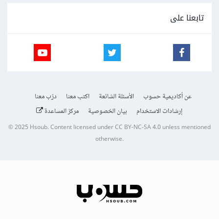
تابعنا على
عن أكاديمية حسوب
الأسئلة الشائعة
اكتب معنا
درّب معنا
إرشادات الاستخدام
بيان الخصوصية
مركز المساعدة
© 2025
Hsoub
.
Content licensed under
CC BY-NC-SA 4.0
unless mentioned
otherwise.