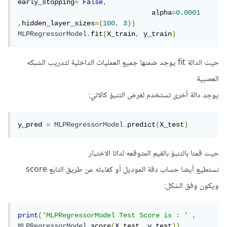
early_stopping
=
False
,
                                 alpha
=
0.0001
,
hidden_layer_sizes
=(
100
,
3
))
MLPRegressorModel
.
fit
(
X_train
,
 y_train
)
حيث الدالة fit يوجد ضمنها جميع العمليات الداخلية لتدريب الشبكه
العصبية
يوجد دالة أخرى تستخدم لغرض التنبؤ كالاتي:
y_pred 
=
MLPRegressorModel
.
predict
(
X_test
)
حيث قمنا بالتنبؤ بالقيم المتوقعه لداتا الاختبار
نستطيع أيضا حساب دقة الموديل أو كفاءته عن طريق التابع score
ويكون وفق الشكل:
print
(
'MLPRegressorModel Test Score is : '
,
MLPRegressorModel
.
score
(
X_test
,
 y_test
))