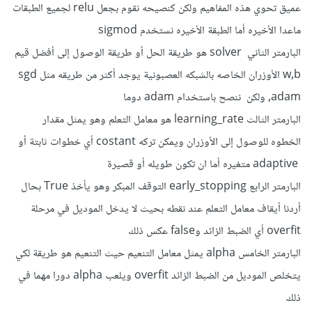
عميق تحوي هذه المفاهيم ولكن كنصيحه نقوم بجعل relu لجميع الطبقات
ماعدا الأخيره أما الطبقة الأخيره نستخدم sigmod
البارمتر الثاني solver هو طريقة الحل أو طريقة الوصول إلى أفضل قيم
w,b الأوزران الخاصه بالشبكه العصبونية يوجد أكثر من طريقه مثل sgd
,adam ولكن ننصح باستخدام adam دوما
البارمتر الثالث learning_rate هو معامل التعلم وهو يمثل مقدار
الخطوه للوصول إلى الأوزران ويمكن تركه costant أي خطوات ثابتة أو
adaptive متغيره أما ان تكون طويله أو قصيرة
البارمتر الرابع early_stopping التوقف المبكر وهو يأخذ True بحال
أردنا أيقاف معامل التعلم عند نقطه بحيث لا يدخل الموديل في مرحلة
overfit أي الضبط الزائد وfalse عكس ذلك
البارمتر الخامس alpha يمثل معامل التنعيم حيث التنعيم هو طريقة لكي
يتخلص الموديل من الضبط الزائد overfit ويلعب alpha دورا مهما في
ذلك