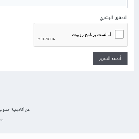
التحقق البشري
أضف التقرير
عن أكاديمية حسوب
se.