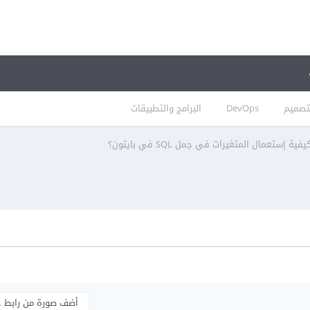
تصميم
DevOps
البرامج والتطبيقات
يفية إستعمال المتغيرات في جمل SQL في بايثون؟
أضف صورة من رابط 