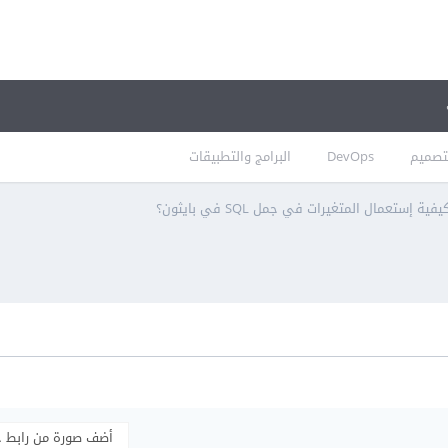
تصميم
DevOps
البرامج والتطبيقات
يفية إستعمال المتغيرات في جمل SQL في بايثون؟
أضف صورة من رابط 