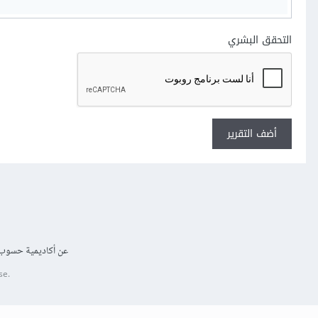
التحقق البشري
أضف التقرير
عن أكاديمية حسوب
se.