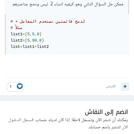
ممكن حل السؤال الثاني وهو كيفيه انشاء 2 ليس ودمج عناصرهم
# + لدمج قائمتين نستخدم المعامل 
# مثلاً
list1
=[
5
,
5
,
8
]
list2
=[
5
,
99
,
8
]
list
=
list1
+
list2
اقتباس
1
انضم إلى النقاش
يمكنك أن تنشر الآن وتسجل لاحقًا. إذا كان لديك حساب،
فسجل الدخول
الآن
لتنشر باسم حسابك.