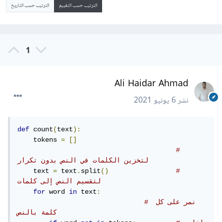
الترتيب حسب التقييم
الترتيب حسب التاريخ
1
Ali Haidar Ahmad
نشر
6 يونيو 2021
def
 count
(
text
):
    tokens 
=
[]
#  
لتخزين الكلمات في النص بدون تكرار
    text 
=
 text
.
split
()
# 
لتقسيم النص إلى كلمات 
for
 word 
in
 text
:
# نمر على كل 
كلمة بالنص