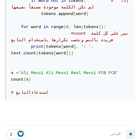
#  إذا 
:
 tokens
in
not
 word 
if
لم تكن الكلمة موجودة مسبقاً نضيفها
            tokens
.
append
(
word
)
for
 word 
in
 range
(
0
,
 len
(
tokens
)):
#count نمر على كل كلمة 
فريدة بالنص ونحسب تكرارها باستخدام التابع  
print
(
tokens
[
word
],
': '
,
text
.
count
(
tokens
[
word
]))
s 
=
'Ali Messi Ali Messi Real Messi FCB FCB'
count
(
s
)
# استدعاءالتابع
اقتباس
2