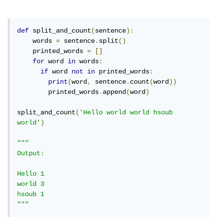
def
 split_and_count
(
sentence
):
    words 
=
 sentence
.
split
()
    printed_words 
=
[]
for
 word 
in
 words
:
if
 word 
not
in
 printed_words
:
print
(
word
,
 sentence
.
count
(
word
))
        printed_words
.
append
(
word
)
split_and_count
(
'Hello world world hsoub 
world'
)
"""

Output:

Hello 1

world 3

hsoub 1

"""