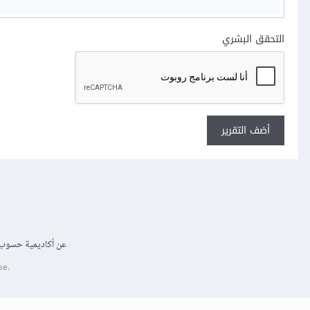
التحقق البشري
أضف التقرير
عن أكاديمية حسوب
se.