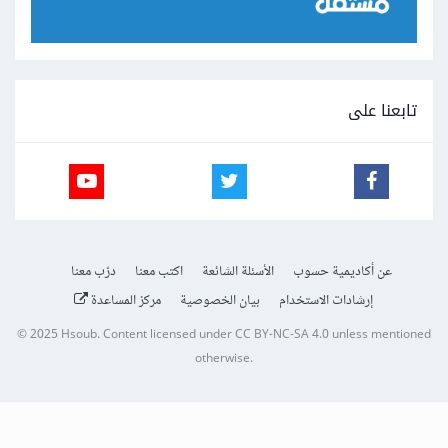
تابعنا على
عن أكاديمية حسوب
الأسئلة الشائعة
اكتب معنا
درّب معنا
إرشادات الاستخدام
بيان الخصوصية
مركز المساعدة
© 2025
Hsoub
.
Content licensed under
CC BY-NC-SA 4.0
unless mentioned
otherwise.