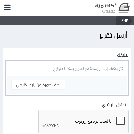
PHP
أرسل تقرير
تبليغك
يمكنك إرسال رسالة مع التقرير بشكل اختياري
أضف صورة من رابط خارجي
التحقق البشري