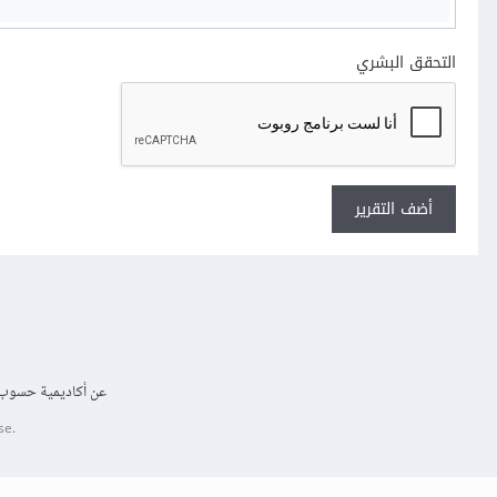
التحقق البشري
أضف التقرير
عن أكاديمية حسوب
se.