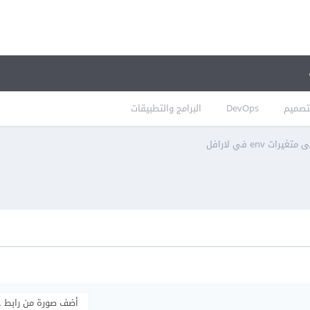
تصميم
DevOps
البرامج والتطبيقات
رات env في لارافل
أضف صورة من رابط 