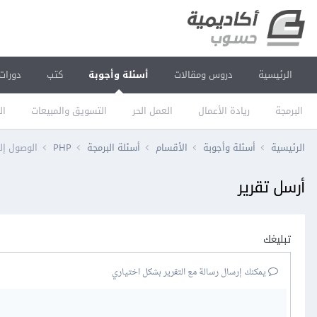
الرئيسية
دروس ومقالات
أسئلة وأجوبة
كتب
دورات
البرمجة
ريادة الأعمال
العمل الحر
التسويق والمبيعات
ال
الرئيسية
أسئلة وأجوبة
الأقسام
أسئلة البرمجة
PHP
الوصول إلى متغي
أرسل تقرير
تبليغك
يمكنك إرسال رسالة مع التقرير بشكل اختياري