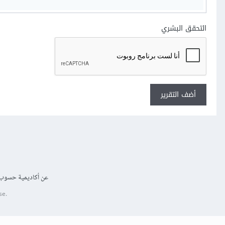
التحقق البشري
أضف التقرير
عن أكاديمية حسوب
se.