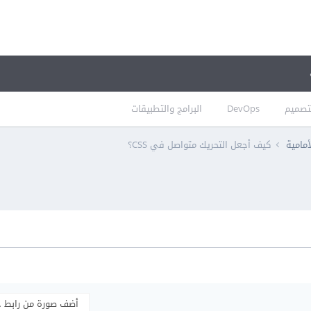
تصميم
DevOps
البرامج والتطبيقات
أمامية
كيف أجعل التحريك متواصل في CSS؟
أضف صورة من رابط 