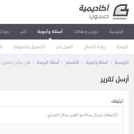
الرئيسية
دروس ومقالات
أسئلة وأجوبة
كتب
دورات
البرمجة
ريادة الأعمال
العمل الحر
التسويق والمبيعات
ال
الرئيسية
أسئلة وأجوبة
الأقسام
أسئلة البرمجة
هل يمكن تضمين ملف CSS في ملف
أرسل تقرير
تبليغك
يمكنك إرسال رسالة مع التقرير بشكل اختياري