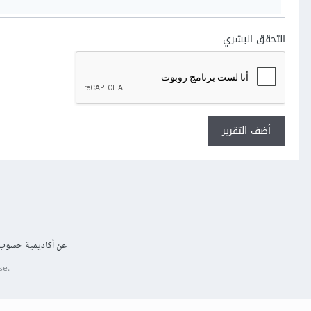
التحقق البشري
أضف التقرير
عن أكاديمية حسوب
se.