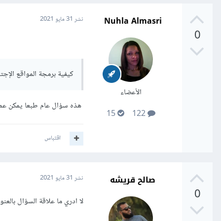
Nuhla Almasri
نشر
31 مايو 2021
0
كيفية برمجة المواقع الإج
الأعضاء
هذه سؤال عام طبعا يمكن عمل
15
122
اقتباس
صالح قريشه
نشر
31 مايو 2021
0
لا ادري ما علاقة السؤال بالعنو