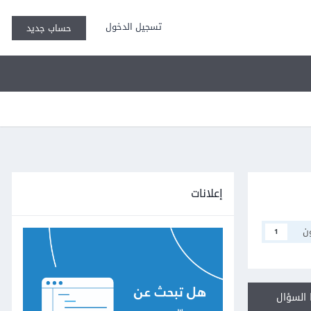
تسجيل الدخول
حساب جديد
إعلانات
ن
1
السؤال