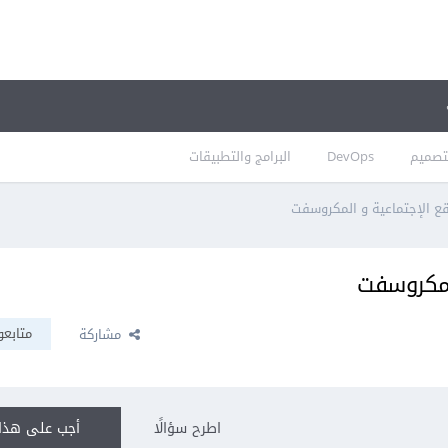
تصميم
DevOps
البرامج والتطبيقات
قع الإجتماعية و المكروسفت
المكروسفت
متابعو
مشاركة
اطرح سؤالًا
أجب على هذا 