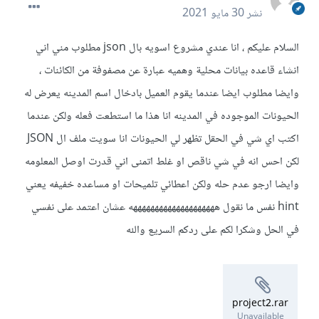
نشر
30 مايو 2021
السلام عليكم ، انا عندي مشروع اسويه بال json مطلوب مني اني
انشاء قاعده بيانات محلية وهميه عبارة عن مصفوفة من الكائنات ،
وايضا مطلوب ايضا عندما يقوم العميل بادخال اسم المدينه يعرض له
الحيونات الموجوده في المدينه انا هذا ما استطعت فعله ولكن عندما
اكتب اي شي في الحقل تظهر لي الحيونات انا سويت ملف ال JSON
لكن احس انه في شي ناقص او غلط اتمنى اني قدرت اوصل المعلومه
وايضا ارجو عدم حله ولكن اعطائي تلميحات او مساعده خفيفه يعني
hint نفس ما نقول ههههههههههههههههههههه عشان اعتمد على نفسي
في الحل وشكرا لكم على ردكم السريع والله
project2.rar
Unavailable