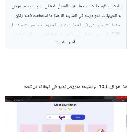
وايضا مطلوب ايضا عندما يقوم العميل بادخال اسم المدينه يعرض
له الحيونات الموجوده في المدينه انا هذا ما استطعت فعله ولكن
عندما اكتب اي شي في الحقل تظهر لي الحيونات انا سويت ملف ال
JSON لكن احس انه في شي ناقص او غلط اتمنى اني قدرت اوصل
أظهر المزيد
المعلومه وايضا ارجو عدم حله ولكن اعطائي تلميحات او مساعده
خفيفه يعني hint نفس ما نقول ههههههههههههههههههههه عشان
اعتمد على نفسي في الحل وشكرا لكم على ردكم السريع والله
هذا هو ال input والنتيجه مفروض تطلع في البطاقه من تحت
project2.rar
Unavailable