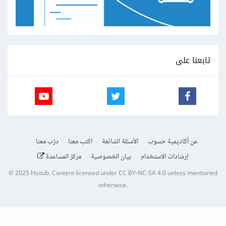
تابعنا على
عن أكاديمية حسوب
الأسئلة الشائعة
اكتب معنا
درّب معنا
إرشادات الاستخدام
بيان الخصوصية
مركز المساعدة
© 2025
Hsoub
.
Content licensed under
CC BY-NC-SA 4.0
unless mentioned
otherwise.