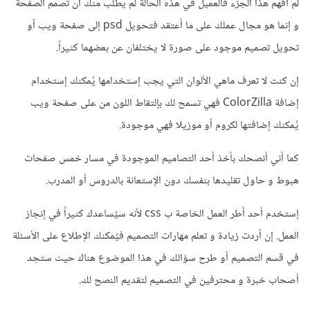
لم أفهم هذا الجزء فالعميل في هذه الحالة لم يطلب منك أن تُصمم الصفحة
و إنما هو مجال عملك على ما أعتقد فتحويل psd إلى صفحة ويب أو
تحويل تصميم موجود على صورة لا يختلفان عن بعضهما كثيراً.
إن كنت لا تعرف ماهي الألوان التي يجب إستخدامها يُمكنك إستخدام
إضافة ColorZilla فهي تسمح لك بإلتقاط اللون من على صفحة ويب
يُمكنك إضافتها لكروم أو موزيلا فهي موجودة.
كما أني أنصحك بأخذ أحد التصاميم الموجودة في مسار خمس صفحات
هبوط و حاول تقليدها بنفسك دون الإستعانة بالدروس أو المدرب.
إستخدم أحد أطر العمل الخاصة ب css لأنه سيُساعدك كثيراً في إنجاز
العمل. إن أردت زيادة و تعلم مهارات التصميم فيُمكنك الإطلاع على الأسئلة
في قسم التصميم أو طرح سؤالك في هذا الموضوع هناك حيث ستجد
أصحاب خبرة و محترفين في التصميم لتقديم النصح لك.