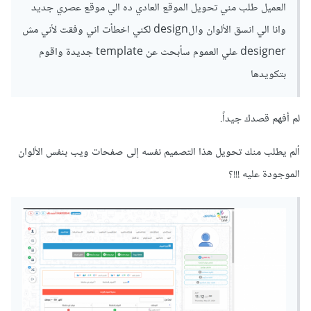
صفحة ويب يُمكنك إضافتها لكروم أو موزيلا فهي موجودة.
العميل طلب مني تحويل الموقع العادي ده الي موقع عصري جديد
وانا الي انسق الألوان والdesign لكني اخطأت اني وفقت لأني مش
كما أني أنصحك بأخذ أحد التصاميم الموجودة في مسار خمس
designer علي العموم سأبحث عن template جديدة واقوم
صفحات هبوط و حاول تقليدها بنفسك دون الإستعانة بالدروس أو
بتكويدها
المدرب.
إستخدم أحد أطر العمل الخاصة ب css لأنه سيُساعدك كثيراً في
لم أفهم قصدك جيداً.
إنجاز العمل. إن أردت زيادة و تعلم مهارات التصميم فيُمكنك الإطلاع
ألم يطلب منك تحويل هذا التصميم نفسه إلى صفحات ويب بنفس الألوان
على الأسئلة في قسم التصميم أو طرح سؤالك في هذا الموضوع
الموجودة عليه !!!؟
هناك حيث ستجد أصحاب خبرة و محترفين في التصميم لتقديم
النصح لك.