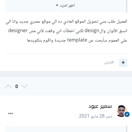
فمثلاً إن أردت البحث عن قوالب psd مجانية لتقليدها و اكتساب
أظهر المزيد
خبرة يُمكنك البحث عن:
العميل طلب مني تحويل الموقع العادي ده الي موقع عصري جديد وانا الي
انسق الألوان والdesign لكني اخطأت اني وفقت لأني مش designer
free psd landing page template
علي العموم سأبحث عن template جديدة واقوم بتكويدها
أو أي شيء يوضح ما تبحث عنه و سيُرشح لك محرك البحث العديد
من المواقع التي توفر لك مثل هذه القوالب المجانية.
اقتباس
لم أفهم هذا الجزء فالعميل في هذه الحالة لم يطلب منك أن تُصمم
الصفحة و إنما هو مجال عملك على ما أعتقد فتحويل psd إلى
0
صفحة ويب أو تحويل تصميم موجود على صورة لا يختلفان عن
بعضهما كثيراً.
سمير عبود
إن كنت لا تعرف ماهي الألوان التي يجب إستخدامها يُمكنك
نشر
28 مايو 2021
إستخدام إضافة ColorZilla فهي تسمح لك بإلتقاط اللون من على